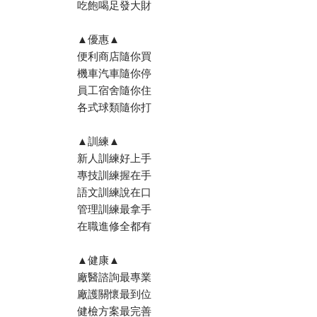
吃飽喝足發大財
▲優惠▲
便利商店隨你買
機車汽車隨你停
員工宿舍隨你住
各式球類隨你打
▲訓練▲
新人訓練好上手
專技訓練握在手
語文訓練說在口
管理訓練最拿手
在職進修全都有
▲健康▲
廠醫諮詢最專業
廠護關懷最到位
健檢方案最完善