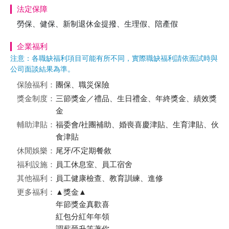
法定保障
勞保、健保、新制退休金提撥、生理假、陪產假
企業福利
注意：各職缺福利項目可能有所不同，實際職缺福利請依面試時與
公司面談結果為準。
保險福利：
團保、職災保險
獎金制度：
三節獎金／禮品、生日禮金、年終獎金、績效獎
金
輔助津貼：
福委會/社團補助、婚喪喜慶津貼、生育津貼、伙
食津貼
休閒娛樂：
尾牙/不定期餐敘
福利設施：
員工休息室、員工宿舍
其他福利：
員工健康檢查、教育訓練、進修
更多福利：
▲獎金▲
年節獎金真歡喜
紅包分紅年年領
調薪晉升等著你