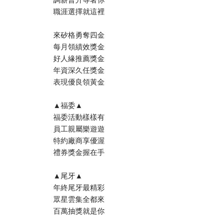
職涯選擇就這裡
來矽格勇奪四金
每月領績效獎金
好人緣推薦獎金
年資深久任獎金
表現優良領黃金
▲福委▲
福委活動樣樣有
員工親屬樂遊遊
特約廠商享優渥
禮券獎金握在手
▲尾牙▲
年終尾牙最精彩
眾星雲集全都來
百萬抽獎就是你