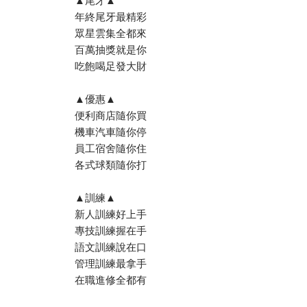
▲尾牙▲
年終尾牙最精彩
眾星雲集全都來
百萬抽獎就是你
吃飽喝足發大財
▲優惠▲
便利商店隨你買
機車汽車隨你停
員工宿舍隨你住
各式球類隨你打
▲訓練▲
新人訓練好上手
專技訓練握在手
語文訓練說在口
管理訓練最拿手
在職進修全都有