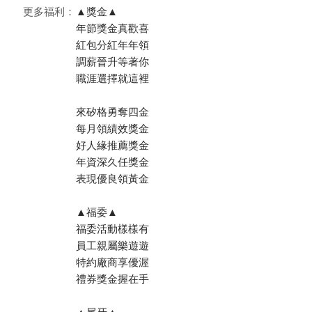
更多福利：
▲獎金▲
年節獎金真歡喜
紅包分紅年年領
調薪晉升等著你
職涯選擇就這裡
來矽格勇奪四金
每月領績效獎金
好人緣推薦獎金
年資深久任獎金
表現優良領黃金
▲福委▲
福委活動樣樣有
員工親屬樂遊遊
特約廠商享優渥
禮券獎金握在手