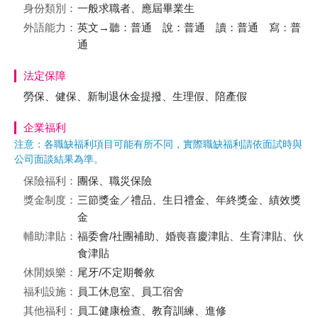
身份類別：
一般求職者、應屆畢業生
外語能力：
英文→聽：普通 說：普通 讀：普通 寫：普
通
法定保障
勞保、健保、新制退休金提撥、生理假、陪產假
企業福利
注意：各職缺福利項目可能有所不同，實際職缺福利請依面試時與
公司面談結果為準。
保險福利：
團保、職災保險
獎金制度：
三節獎金／禮品、生日禮金、年終獎金、績效獎
金
輔助津貼：
福委會/社團補助、婚喪喜慶津貼、生育津貼、伙
食津貼
休閒娛樂：
尾牙/不定期餐敘
福利設施：
員工休息室、員工宿舍
其他福利：
員工健康檢查、教育訓練、進修