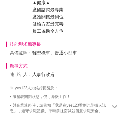
▲健康▲
廠醫諮詢最專業
廠護關懷最到位
健檢方案最完善
員工協助全方位
技能與求職專長
具備駕照：
輕型機車、普通小型車
應徵方式
連絡
人：
人事行政處
※ yes123人力銀行提醒您：
• 履歷表關閉狀態，仍可應徵工作！
• 與企業連絡時，請告知「我是在yes123看到此則徵人訊
息」，遵守求職禮儀、準時前往面試並留意求職安全。