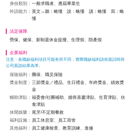
身份類別：
一般求職者、應屆畢業生
外語能力：
英文→聽：略懂 說：略懂 讀：略懂 寫：略
懂
法定保障
勞保、健保、新制退休金提撥、生理假、陪產假
企業福利
注意：各職缺福利項目可能有所不同，實際職缺福利請依面試時與
公司面談結果為準。
保險福利：
團保、職災保險
獎金制度：
三節獎金／禮品、生日禮金、年終獎金、績效獎
金
輔助津貼：
福委會/社團補助、婚喪喜慶津貼、生育津貼、伙
食津貼
休閒娛樂：
尾牙/不定期餐敘
福利設施：
員工休息室、員工宿舍
其他福利：
員工健康檢查、教育訓練、進修