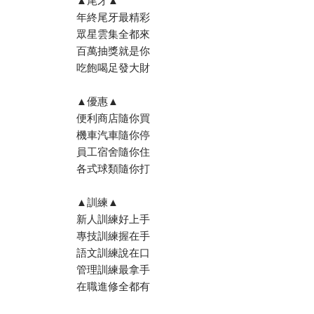
▲尾牙▲
年終尾牙最精彩
眾星雲集全都來
百萬抽獎就是你
吃飽喝足發大財
▲優惠▲
便利商店隨你買
機車汽車隨你停
員工宿舍隨你住
各式球類隨你打
▲訓練▲
新人訓練好上手
專技訓練握在手
語文訓練說在口
管理訓練最拿手
在職進修全都有