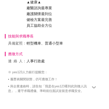
▲健康▲
廠醫諮詢最專業
廠護關懷最到位
健檢方案最完善
員工協助全方位
技能與求職專長
具備駕照：
輕型機車、普通小型車
應徵方式
連絡
人：
人事行政處
※ yes123人力銀行提醒您：
• 履歷表關閉狀態，仍可應徵工作！
• 與企業連絡時，請告知「我是在yes123看到此則徵人訊
息」，遵守求職禮儀、準時前往面試並留意求職安全。