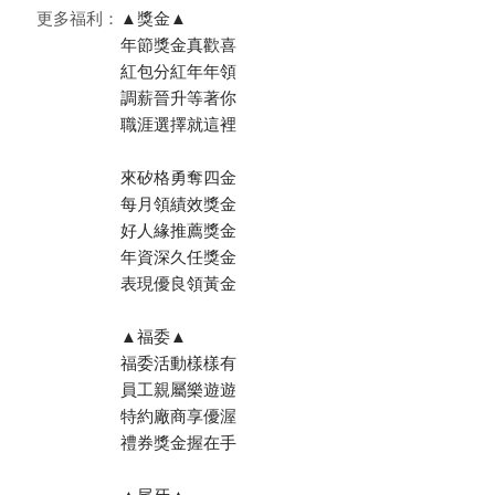
更多福利：
▲獎金▲
年節獎金真歡喜
紅包分紅年年領
調薪晉升等著你
職涯選擇就這裡
來矽格勇奪四金
每月領績效獎金
好人緣推薦獎金
年資深久任獎金
表現優良領黃金
▲福委▲
福委活動樣樣有
員工親屬樂遊遊
特約廠商享優渥
禮券獎金握在手