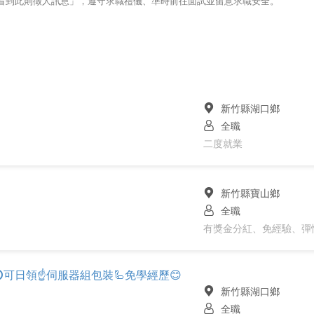
123看到此則徵人訊息」，遵守求職禮儀、準時前往面試並留意求職安全。
新竹縣湖口鄉
全職
二度就業
新竹縣寶山鄉
全職
有獎金分紅、免經驗、彈
4K⭕️可日領☝️伺服器組包裝🦾免學經歷😊
新竹縣湖口鄉
全職