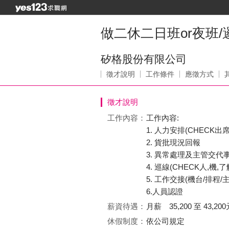
做二休二日班or夜班/
矽格股份有限公司
徵才說明
工作條件
應徵方式
徵才說明
工作內容：
工作內容:
1. 人力安排(CHECK
2. 貨批現況回報
3. 異常處理及主管交代
4. 巡線(CHECK人,機,
5. 工作交接(機台/排程/
6.人員認證
薪資待遇：
月薪 35,200 至 43,200
休假制度：
依公司規定