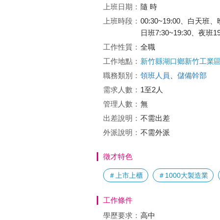
上班日期：
隨 時
上班時段：
00:30~19:00、白天班
日班7:30~19:30、夜班19
工作性質：
全職
工作地點：
新竹縣湖口鄉新竹工業
職務類別：
領班人員
、
儲備幹部
需求人數：
1至2人
管理人數：
無
出差說明：
不需出差
外派說明：
不需外派
徵才特色
＃上市上櫃
＃1000大製造業
工作條件
學歷要求：
高中