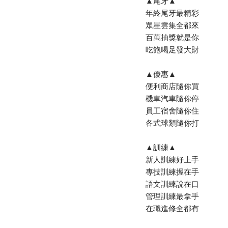
▲尾牙▲
年終尾牙最精彩
眾星雲集全都來
百萬抽獎就是你
吃飽喝足發大財
▲優惠▲
便利商店隨你買
機車汽車隨你停
員工宿舍隨你住
各式球類隨你打
▲訓練▲
新人訓練好上手
專技訓練握在手
語文訓練說在口
管理訓練最拿手
在職進修全都有