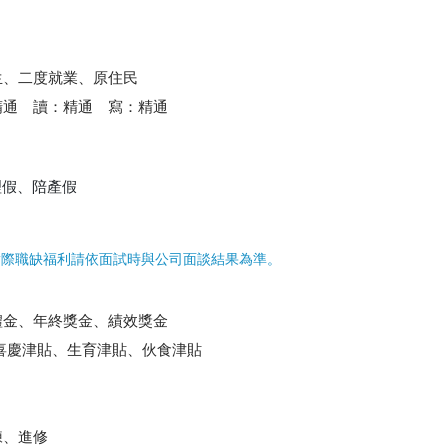
生、二度就業、原住民
精通 讀：精通 寫：精通
理假、陪產假
實際職缺福利請依面試時與公司面談結果為準。
禮金、年終獎金、績效獎金
喜慶津貼、生育津貼、伙食津貼
練、進修