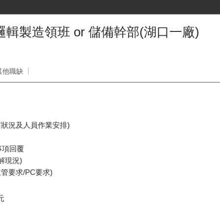
邏輯製造領班 or 儲備幹部(湖口一廠)
其他職缺
出席狀況及人員作業安排)
事項回覆
了解現況)
主管要求/PC要求)
元