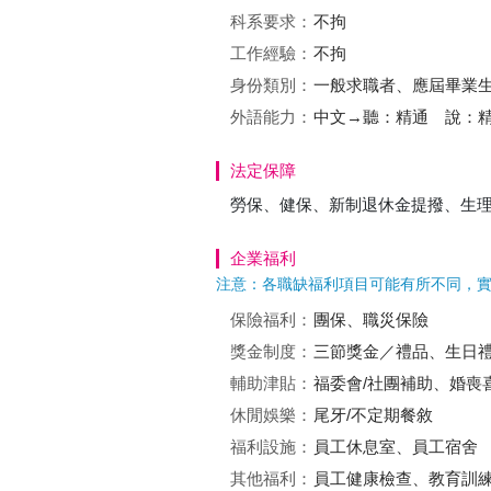
科系要求：
不拘
工作經驗：
不拘
身份類別：
一般求職者、應屆畢業
外語能力：
中文→聽：精通 說：
法定保障
勞保、健保、新制退休金提撥、生
企業福利
注意：各職缺福利項目可能有所不同，
保險福利：
團保、職災保險
獎金制度：
三節獎金／禮品、生日
輔助津貼：
福委會/社團補助、婚喪
休閒娛樂：
尾牙/不定期餐敘
福利設施：
員工休息室、員工宿舍
其他福利：
員工健康檢查、教育訓