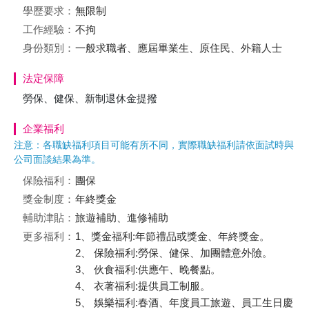
學歷要求：
無限制
工作經驗：
不拘
身份類別：
一般求職者、應屆畢業生、原住民、外籍人士
法定保障
勞保、健保、新制退休金提撥
企業福利
注意：各職缺福利項目可能有所不同，實際職缺福利請依面試時與
公司面談結果為準。
保險福利：
團保
獎金制度：
年終獎金
輔助津貼：
旅遊補助、進修補助
更多福利：
1、獎金福利:年節禮品或獎金、年終獎金。
2、 保險福利:勞保、健保、加團體意外險。
3、 伙食福利:供應午、晚餐點。
4、 衣著福利:提供員工制服。
5、 娛樂福利:春酒、年度員工旅遊、員工生日慶