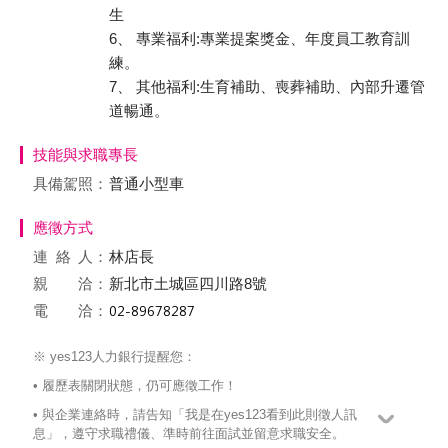
生
6、 專業福利:專業提案獎金、年度員工教育訓
練。
7、 其他福利:生育補助、喪葬補助、內部升遷管
道暢通。
技能與求職專長
具備駕照：
普通小型車
應徵方式
連絡
人：
林店長
親 洽：
新北市土城區四川路8號
電 洽：
※ yes123人力銀行提醒您：
• 履歷表關閉狀態，仍可應徵工作！
• 與企業連絡時，請告知「我是在yes123看到此則徵人訊
息」，遵守求職禮儀、準時前往面試並留意求職安全。