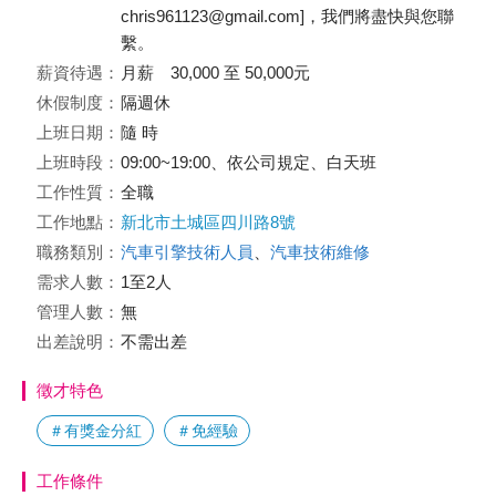
chris961123@gmail.com]，我們將盡快與您聯
繫。
薪資待遇：
月薪 30,000 至 50,000元
休假制度：
隔週休
上班日期：
隨 時
上班時段：
09:00~19:00、依公司規定、白天班
工作性質：
全職
工作地點：
新北市土城區四川路8號
職務類別：
汽車引擎技術人員
、
汽車技術維修
需求人數：
1至2人
管理人數：
無
出差說明：
不需出差
徵才特色
＃有獎金分紅
＃免經驗
工作條件