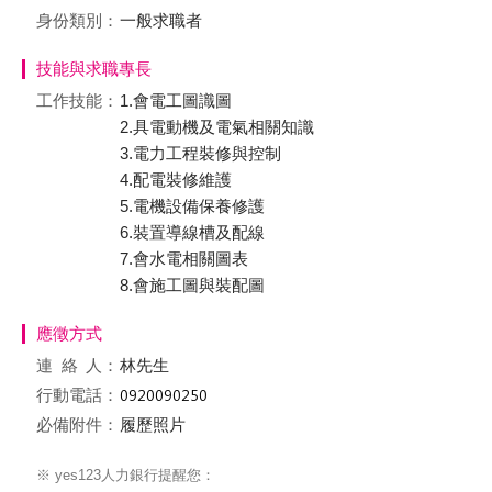
身份類別：
一般求職者
技能與求職專長
工作技能：
1.會電工圖識圖
2.具電動機及電氣相關知識
3.電力工程裝修與控制
4.配電裝修維護
5.電機設備保養修護
6.裝置導線槽及配線
7.會水電相關圖表
8.會施工圖與裝配圖
應徵方式
連絡
人：
林先生
行動電話：
必備附件：
履歷照片
※ yes123人力銀行提醒您：