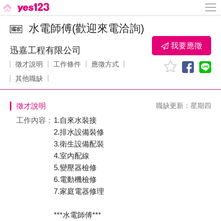
水電師傅(歡迎來電洽詢)
我要應徵
迅嘉工程有限公司
徵才說明
工作條件
應徵方式
其他職缺
徵才說明
職缺更新：星期四
工作內容：
1.自來水裝接
2.排水設備裝修
3.衛生設備配裝
4.室內配線
5.變壓器檢修
6.電動機檢修
7.家庭電器修理
***水電師傅***