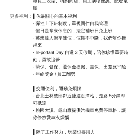
範員工表揚、特約商店、員工購物優惠、配發電
腦
更多福利：
▌你最關心的基本福利
- 彈性上下班制度，重視同仁自我管理
- 假日是拿來休息的，法定補班日免上班
- 英業達人獨享連假，假期不中斷，我們幫你接
起來
- In-portant Day 自選 3 天假期，陪你珍惜重要時
刻，勇敢追夢
- 勞保、健保、退休金提撥、團保、出差旅平險
- 年終獎金 / 員工酬勞
▌交通便利，通勤免煩惱
- 台北士林總部鄰近捷運劍潭站，走路 5分鐘即
可抵達
- 桃園大溪、龜山廠提供汽機車免費停車格，讓
你停放愛車沒煩惱
▌除了工作努力，玩樂也要用力