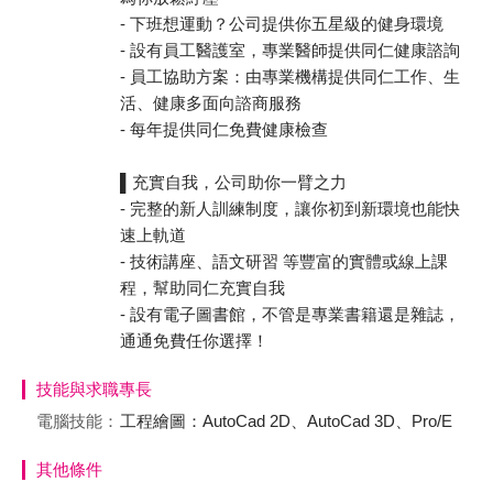
- 下班想運動？公司提供你五星級的健身環境
- 設有員工醫護室，專業醫師提供同仁健康諮詢
- 員工協助方案：由專業機構提供同仁工作、生
活、健康多面向諮商服務
- 每年提供同仁免費健康檢查
▌充實自我，公司助你一臂之力
- 完整的新人訓練制度，讓你初到新環境也能快
速上軌道
- 技術講座、語文研習 等豐富的實體或線上課
程，幫助同仁充實自我
- 設有電子圖書館，不管是專業書籍還是雜誌，
通通免費任你選擇！
技能與求職專長
電腦技能：
工程繪圖：AutoCad 2D、AutoCad 3D、Pro/E
其他條件