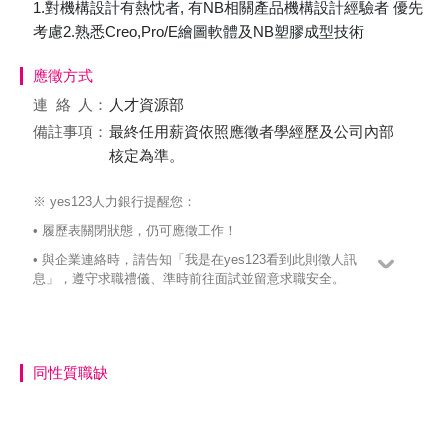
1.對機構設計有熱忱者, 有NB相關產品機構設計經驗者 優先
考慮2.熟悉Creo,Pro/E繪圖軟體及NB塑膠成型技術
應徵方式
連絡
人：
人才資源部
備註事項：
最終任用薪資依照應徵者學經歷及公司內部
核定為準。
※ yes123人力銀行提醒您：
• 履歷表關閉狀態，仍可應徵工作！
• 與企業連絡時，請告知「我是在yes123看到此則徵人訊
息」，遵守求職禮儀、準時前往面試並留意求職安全。
同性質職缺