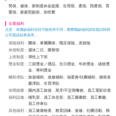
勞保、健保、新制退休金提撥、生理假、產假、陪產假、育
嬰假、家庭照顧假、加班費
企業福利
注意：各職缺福利項目可能有所不同，實際職缺福利請依面試時與
公司面談結果為準。
保險福利：
團保、眷屬團保、職災保險、差旅險
休假制度：
週休二日、榮譽假
上班制度：
彈性上下班
獎金制度：
三節獎金／禮品、生日禮金、年終獎金、績效獎
金、專利獎金
輔助津貼：
旅遊補助、進修補助、福委會/社團補助、婚喪喜
慶津貼、生育津貼
休閒娛樂：
國內員工旅遊、尾牙/不定期餐敘、員工電影欣賞
福利設施：
哺乳室、員工休息室、員工圖書館、員工餐廳、
員工停車位
其他福利：
員工健康檢查、教育訓練、進修、社團活動、模