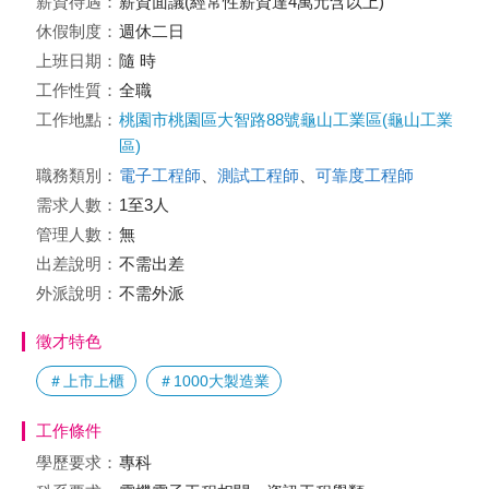
薪資待遇：
薪資面議(經常性薪資達4萬元含以上)
休假制度：
週休二日
上班日期：
隨 時
工作性質：
全職
工作地點：
桃園市桃園區大智路88號龜山工業區(龜山工業
區)
職務類別：
電子工程師
、
測試工程師
、
可靠度工程師
需求人數：
1至3人
管理人數：
無
出差說明：
不需出差
外派說明：
不需外派
徵才特色
＃上市上櫃
＃1000大製造業
工作條件
學歷要求：
專科