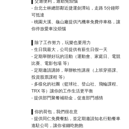
▌交通便利，通勤免煩惱
- 台北士林總部鄰近捷運劍潭站，走路 5分鐘即
可抵達
- 桃園大溪、龜山廠提供汽機車免費停車格，讓
你停放愛車沒煩惱
▌除了工作努力，玩樂也要用力
- 生日我最大，公司提供有薪生日假一天
- 定期舉辦好玩的活動（運動會、家庭日、電競
比賽、電影包場 等）
- 定期邀請講師，舉辦軟性講座（上班穿搭課、
投資股票課程 等）
- 多樣化的社團（籃球社、登山社、飛輪課程、
TRX 等）讓你的工作生活更平衡
- 提供部門聚餐補助金，促進部門感情
▌你的荷包，我們很在意
- 提供同仁免費餐點，並定期邀請知名行動餐車
進駐公司，讓你省錢吃飽飽