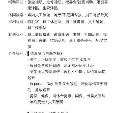
輔助津貼：
旅遊補助、進修補助、福委會/社團補助、婚喪喜
慶津貼、生育津貼
休閒娛樂：
國內員工旅遊、尾牙/不定期餐敘、員工電影欣賞
福利設施：
哺乳室、員工休息室、員工圖書館、員工餐廳、
員工停車位
其他福利：
員工健康檢查、教育訓練、進修、社團活動、模
範員工表揚、特約商店、員工購物優惠、配發電
腦
更多福利：
▌你最關心的基本福利
- 彈性上下班制度，重視同仁自我管理
- 假日是拿來休息的，法定補班日免上班
- 英業達人獨享連假，假期不中斷，我們幫你接
起來
- In-portant Day 自選 3 天假期，陪你珍惜重要時
刻，勇敢追夢
- 勞保、健保、退休金提撥、團保、出差旅平險
- 年終獎金 / 員工酬勞