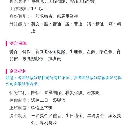
科系要求：
電機電子工程相關、資訊工程學類
工作經驗：
1 年以上
身份類別：
一般求職者、應屆畢業生
外語能力：
英文→聽：普通 說：普通 讀：精通 寫：精
通
法定保障
勞保、健保、新制退休金提撥、生理假、產假、陪產假、育
嬰假、家庭照顧假、加班費
企業福利
注意：各職缺福利項目可能有所不同，實際職缺福利請依面試時與
公司面談結果為準。
保險福利：
團保、眷屬團保、職災保險、差旅險
休假制度：
週休二日、榮譽假
上班制度：
彈性上下班
獎金制度：
三節獎金／禮品、生日禮金、年終獎金、績效獎
金、專利獎金