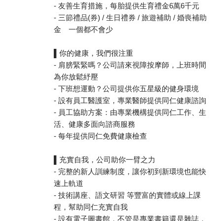
- 友善生育措施，每胎提供生育禮金6萬6千元
- 三節禮品(券) / 生日禮券 / 旅遊補助 / 婚喪補助
金 一個都不會少
▌你的健康，我們很注重
- 肩膀緊緊嗎？公司請來視障按摩師，上班時間
為你放鬆紓壓
- 下班想運動？公司提供你五星級的健身環境
- 設有員工醫護室，專業醫師提供同仁健康諮詢
- 員工協助方案：由專業機構提供同仁工作、生
活、健康多面向諮商服務
- 每年提供同仁免費健康檢查
▌充實自我，公司助你一臂之力
- 完整的新人訓練制度，讓你初到新環境也能快
速上軌道
- 技術講座、語文研習 等豐富的實體或線上課
程，幫助同仁充實自我
- 設有電子圖書館，不管是專業書籍還是雜誌，