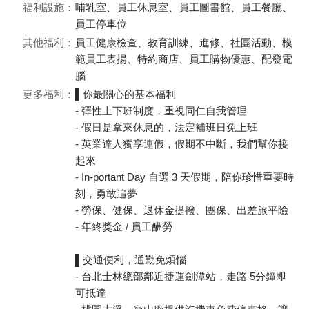
福利設施：
哺乳室、員工休息室、員工圖書館、員工餐廳、
員工停車位
其他福利：
員工健康檢查、教育訓練、進修、社團活動、模
範員工表揚、特約商店、員工購物優惠、配發電
腦
更多福利：
▌你最關心的基本福利
- 彈性上下班制度，重視同仁自我管理
- 假日是拿來休息的，法定補班日免上班
- 英業達人獨享連假，假期不中斷，我們幫你接
起來
- In-portant Day 自選 3 天假期，陪你珍惜重要時
刻，勇敢追夢
- 勞保、健保、退休金提撥、團保、出差旅平險
- 年終獎金 / 員工酬勞
▌交通便利，通勤免煩惱
- 台北士林總部鄰近捷運劍潭站，走路 5分鐘即
可抵達