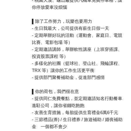
- 桃園大溪、龜山廠提供汽機車免費停車格，讓
你停放愛車沒煩惱
▌除了工作努力，玩樂也要用力
- 生日我最大，公司提供有薪生日假一天
- 定期舉辦好玩的活動（運動會、家庭日、電競
比賽、電影包場 等）
- 定期邀請講師，舉辦軟性講座（上班穿搭課、
投資股票課程 等）
- 多樣化的社團（籃球社、登山社、飛輪課程、
TRX 等）讓你的工作生活更平衡
- 提供部門聚餐補助金，促進部門感情
▌你的荷包，我們很在意
- 提供同仁免費餐點，並定期邀請知名行動餐車
進駐公司，讓你省錢吃飽飽
- 友善生育措施，每胎提供生育禮金6萬6千元
- 三節禮品(券) / 生日禮券 / 旅遊補助 / 婚喪補助
金 一個都不會少