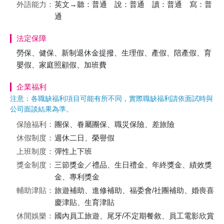
外語能力：
英文→聽：普通 說：普通 讀：普通 寫：普
通
法定保障
勞保、健保、新制退休金提撥、生理假、產假、陪產假、育
嬰假、家庭照顧假、加班費
企業福利
注意：各職缺福利項目可能有所不同，實際職缺福利請依面試時與
公司面談結果為準。
保險福利：
團保、眷屬團保、職災保險、差旅險
休假制度：
週休二日、榮譽假
上班制度：
彈性上下班
獎金制度：
三節獎金／禮品、生日禮金、年終獎金、績效獎
金、專利獎金
輔助津貼：
旅遊補助、進修補助、福委會/社團補助、婚喪喜
慶津貼、生育津貼
休閒娛樂：
國內員工旅遊、尾牙/不定期餐敘、員工電影欣賞