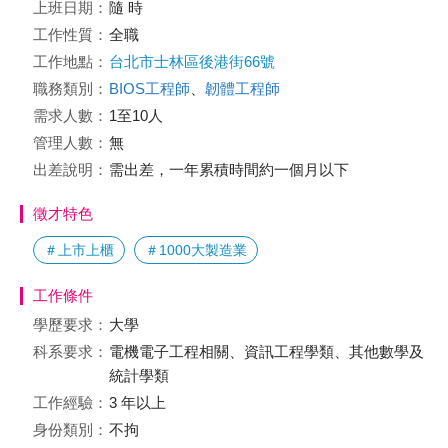
上班日期：
隨 時
工作性質：
全職
工作地點：
台北市士林區後港街66號
職務類別：
BIOS工程師
、
韌體工程師
需求人數：
1至10人
管理人數：
無
出差說明：
需出差，一年累積時間約一個月以下
徵才特色
＃上市上櫃
＃1000大製造業
工作條件
學歷要求：
大學
科系要求：
電機電子工程相關、資訊工程學類、其他數學及
統計學類
工作經驗：
3 年以上
身份類別：
不拘