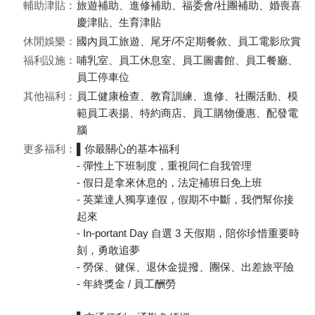
輔助津貼：
旅遊補助、進修補助、福委會/社團補助、婚喪喜
慶津貼、生育津貼
休閒娛樂：
國內員工旅遊、尾牙/不定期餐敘、員工電影欣賞
福利設施：
哺乳室、員工休息室、員工圖書館、員工餐廳、
員工停車位
其他福利：
員工健康檢查、教育訓練、進修、社團活動、模
範員工表揚、特約商店、員工購物優惠、配發電
腦
更多福利：
▌你最關心的基本福利
- 彈性上下班制度，重視同仁自我管理
- 假日是拿來休息的，法定補班日免上班
- 英業達人獨享連假，假期不中斷，我們幫你接
起來
- In-portant Day 自選 3 天假期，陪你珍惜重要時
刻，勇敢追夢
- 勞保、健保、退休金提撥、團保、出差旅平險
- 年終獎金 / 員工酬勞