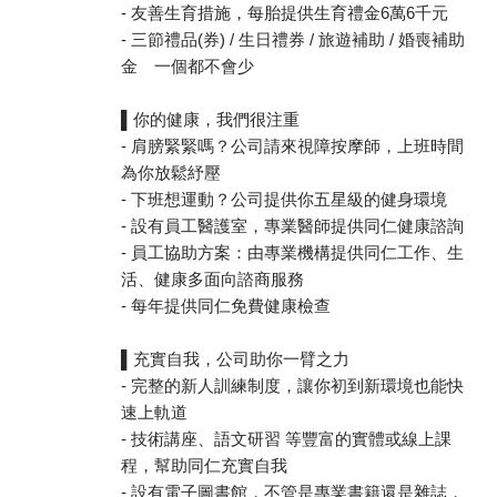
- 友善生育措施，每胎提供生育禮金6萬6千元
- 三節禮品(券) / 生日禮券 / 旅遊補助 / 婚喪補助
金 一個都不會少
▌你的健康，我們很注重
- 肩膀緊緊嗎？公司請來視障按摩師，上班時間
為你放鬆紓壓
- 下班想運動？公司提供你五星級的健身環境
- 設有員工醫護室，專業醫師提供同仁健康諮詢
- 員工協助方案：由專業機構提供同仁工作、生
活、健康多面向諮商服務
- 每年提供同仁免費健康檢查
▌充實自我，公司助你一臂之力
- 完整的新人訓練制度，讓你初到新環境也能快
速上軌道
- 技術講座、語文研習 等豐富的實體或線上課
程，幫助同仁充實自我
- 設有電子圖書館，不管是專業書籍還是雜誌，