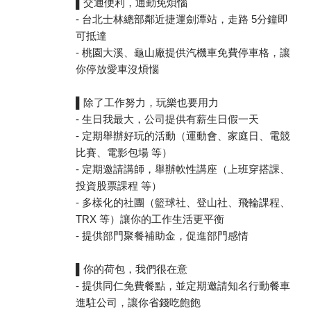
▌交通便利，通勤免煩惱
- 台北士林總部鄰近捷運劍潭站，走路 5分鐘即
可抵達
- 桃園大溪、龜山廠提供汽機車免費停車格，讓
你停放愛車沒煩惱
▌除了工作努力，玩樂也要用力
- 生日我最大，公司提供有薪生日假一天
- 定期舉辦好玩的活動（運動會、家庭日、電競
比賽、電影包場 等）
- 定期邀請講師，舉辦軟性講座（上班穿搭課、
投資股票課程 等）
- 多樣化的社團（籃球社、登山社、飛輪課程、
TRX 等）讓你的工作生活更平衡
- 提供部門聚餐補助金，促進部門感情
▌你的荷包，我們很在意
- 提供同仁免費餐點，並定期邀請知名行動餐車
進駐公司，讓你省錢吃飽飽