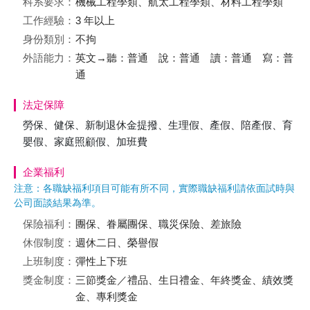
科系要求：
機械工程學類、航太工程學類、材料工程學類
工作經驗：
3 年以上
身份類別：
不拘
外語能力：
英文→聽：普通 說：普通 讀：普通 寫：普
通
法定保障
勞保、健保、新制退休金提撥、生理假、產假、陪產假、育
嬰假、家庭照顧假、加班費
企業福利
注意：各職缺福利項目可能有所不同，實際職缺福利請依面試時與
公司面談結果為準。
保險福利：
團保、眷屬團保、職災保險、差旅險
休假制度：
週休二日、榮譽假
上班制度：
彈性上下班
獎金制度：
三節獎金／禮品、生日禮金、年終獎金、績效獎
金、專利獎金