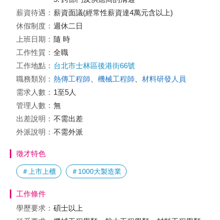
薪資待遇：
薪資面議(經常性薪資達4萬元含以上)
休假制度：
週休二日
上班日期：
隨 時
工作性質：
全職
工作地點：
台北市士林區後港街66號
職務類別：
熱傳工程師
、
機械工程師
、
材料研發人員
需求人數：
1至5人
管理人數：
無
出差說明：
不需出差
外派說明：
不需外派
徵才特色
＃上市上櫃
＃1000大製造業
工作條件
學歷要求：
碩士以上