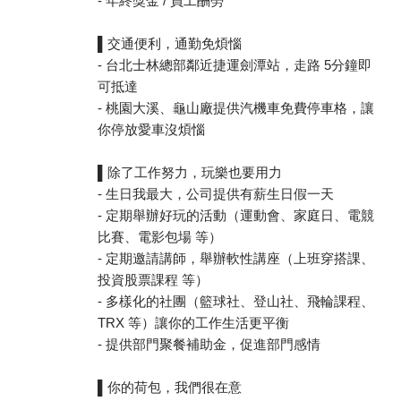
- 年終獎金 / 員工酬勞
▌交通便利，通勤免煩惱
- 台北士林總部鄰近捷運劍潭站，走路 5分鐘即
可抵達
- 桃園大溪、龜山廠提供汽機車免費停車格，讓
你停放愛車沒煩惱
▌除了工作努力，玩樂也要用力
- 生日我最大，公司提供有薪生日假一天
- 定期舉辦好玩的活動（運動會、家庭日、電競
比賽、電影包場 等）
- 定期邀請講師，舉辦軟性講座（上班穿搭課、
投資股票課程 等）
- 多樣化的社團（籃球社、登山社、飛輪課程、
TRX 等）讓你的工作生活更平衡
- 提供部門聚餐補助金，促進部門感情
▌你的荷包，我們很在意