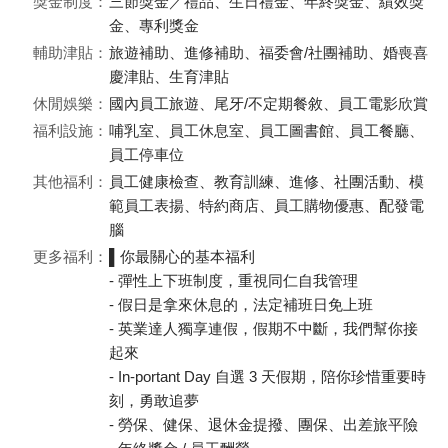
獎金制度：
三節獎金／禮品、生日禮金、年終獎金、績效獎
金、專利獎金
輔助津貼：
旅遊補助、進修補助、福委會/社團補助、婚喪喜
慶津貼、生育津貼
休閒娛樂：
國內員工旅遊、尾牙/不定期餐敘、員工電影欣賞
福利設施：
哺乳室、員工休息室、員工圖書館、員工餐廳、
員工停車位
其他福利：
員工健康檢查、教育訓練、進修、社團活動、模
範員工表揚、特約商店、員工購物優惠、配發電
腦
更多福利：
▌你最關心的基本福利
- 彈性上下班制度，重視同仁自我管理
- 假日是拿來休息的，法定補班日免上班
- 英業達人獨享連假，假期不中斷，我們幫你接
起來
- In-portant Day 自選 3 天假期，陪你珍惜重要時
刻，勇敢追夢
- 勞保、健保、退休金提撥、團保、出差旅平險