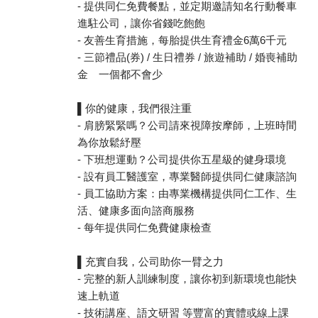
- 提供同仁免費餐點，並定期邀請知名行動餐車
進駐公司，讓你省錢吃飽飽
- 友善生育措施，每胎提供生育禮金6萬6千元
- 三節禮品(券) / 生日禮券 / 旅遊補助 / 婚喪補助
金 一個都不會少
▌你的健康，我們很注重
- 肩膀緊緊嗎？公司請來視障按摩師，上班時間
為你放鬆紓壓
- 下班想運動？公司提供你五星級的健身環境
- 設有員工醫護室，專業醫師提供同仁健康諮詢
- 員工協助方案：由專業機構提供同仁工作、生
活、健康多面向諮商服務
- 每年提供同仁免費健康檢查
▌充實自我，公司助你一臂之力
- 完整的新人訓練制度，讓你初到新環境也能快
速上軌道
- 技術講座、語文研習 等豐富的實體或線上課