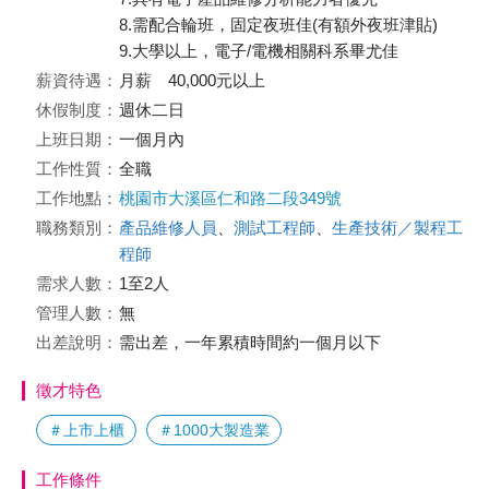
8.需配合輪班，固定夜班佳(有額外夜班津貼)
9.大學以上，電子/電機相關科系畢尤佳
薪資待遇：
月薪 40,000元以上
休假制度：
週休二日
上班日期：
一個月內
工作性質：
全職
工作地點：
桃園市大溪區仁和路二段349號
職務類別：
產品維修人員
、
測試工程師
、
生產技術／製程工
程師
需求人數：
1至2人
管理人數：
無
出差說明：
需出差，一年累積時間約一個月以下
徵才特色
＃上市上櫃
＃1000大製造業
工作條件