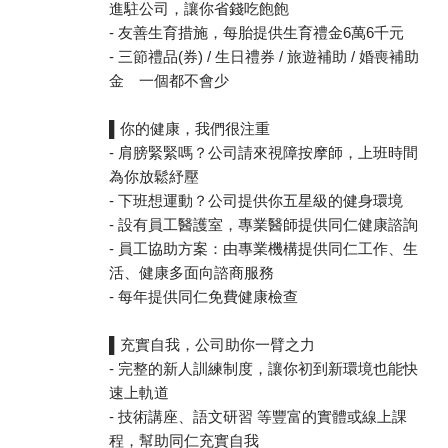
進駐公司，讓你省錢吃飽飽
- 友善生育措施，每胎提供生育禮金6萬6千元
- 三節禮品(券) / 生日禮券 / 旅遊補助 / 婚喪補助
金 一個都不會少
▌你的健康，我們很注重
- 肩膀緊緊嗎？公司請來視障按摩師，上班時間
為你放鬆紓壓
- 下班想運動？公司提供你五星級的健身環境
- 設有員工醫護室，專業醫師提供同仁健康諮詢
- 員工協助方案：由專業機構提供同仁工作、生
活、健康多面向諮商服務
- 每年提供同仁免費健康檢查
▌充實自我，公司助你一臂之力
- 完整的新人訓練制度，讓你初到新環境也能快
速上軌道
- 技術講座、語文研習 等豐富的實體或線上課
程，幫助同仁充實自我