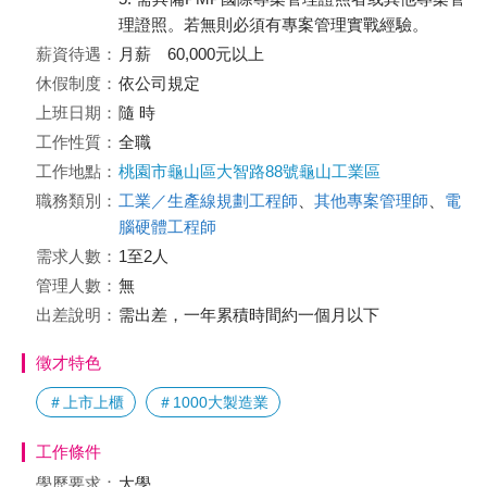
理證照。若無則必須有專案管理實戰經驗。
薪資待遇：
月薪 60,000元以上
休假制度：
依公司規定
上班日期：
隨 時
工作性質：
全職
工作地點：
桃園市龜山區大智路88號龜山工業區
職務類別：
工業／生產線規劃工程師
、
其他專案管理師
、
電
腦硬體工程師
需求人數：
1至2人
管理人數：
無
出差說明：
需出差，一年累積時間約一個月以下
徵才特色
＃上市上櫃
＃1000大製造業
工作條件
學歷要求：
大學