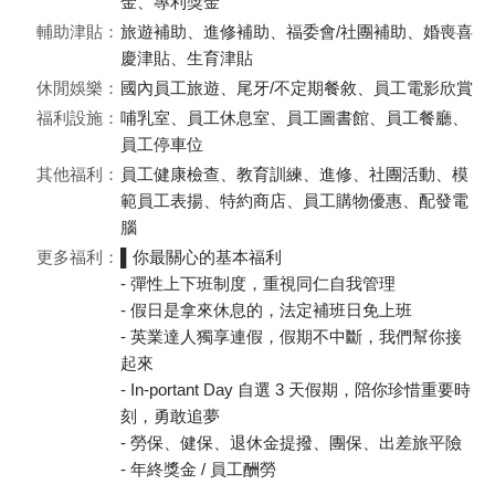
金、專利獎金
輔助津貼：
旅遊補助、進修補助、福委會/社團補助、婚喪喜
慶津貼、生育津貼
休閒娛樂：
國內員工旅遊、尾牙/不定期餐敘、員工電影欣賞
福利設施：
哺乳室、員工休息室、員工圖書館、員工餐廳、
員工停車位
其他福利：
員工健康檢查、教育訓練、進修、社團活動、模
範員工表揚、特約商店、員工購物優惠、配發電
腦
更多福利：
▌你最關心的基本福利
- 彈性上下班制度，重視同仁自我管理
- 假日是拿來休息的，法定補班日免上班
- 英業達人獨享連假，假期不中斷，我們幫你接
起來
- In-portant Day 自選 3 天假期，陪你珍惜重要時
刻，勇敢追夢
- 勞保、健保、退休金提撥、團保、出差旅平險
- 年終獎金 / 員工酬勞