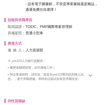
- 設有電子圖書館，不管是專業書籍還是雜誌，
通通免費任你選擇！
技能與求職專長
取得認證：
TOEIC、PMP國際專案管理師
具備駕照：
普通小型車
應徵方式
連絡
人：
人力資源部
※ yes123人力銀行提醒您：
• 履歷表關閉狀態，仍可應徵工作！
• 與企業連絡時，請告知「我是在yes123看到此則徵人訊
息」，遵守求職禮儀、準時前往面試並留意求職安全。
同性質職缺