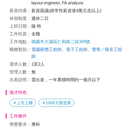
layout engineer, FA analysis
薪資待遇：
薪資面議(經常性薪資達4萬元含以上)
休假制度：
週休二日
上班日期：
隨 時
工作性質：
全職
工作地點：
桃園市大溪區仁和路二段349號
職務類別：
電腦硬體工程師
、
電子工程師
、
聲學／噪音工程
師
需求人數：
1至2人
管理人數：
無
出差說明：
需出差，一年累積時間約一個月以下
徵才特色
＃上市上櫃
＃1000大製造業
工作條件
學歷要求：
專科