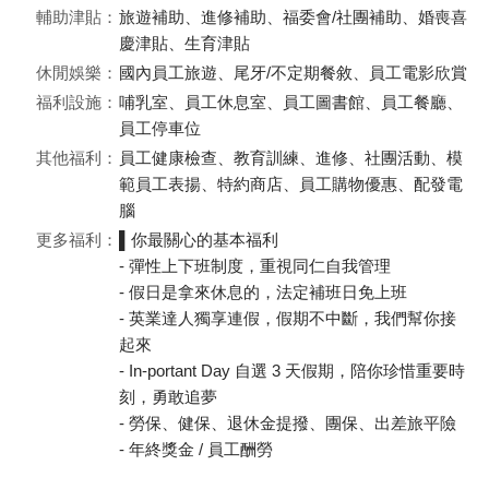
輔助津貼：
旅遊補助、進修補助、福委會/社團補助、婚喪喜
慶津貼、生育津貼
休閒娛樂：
國內員工旅遊、尾牙/不定期餐敘、員工電影欣賞
福利設施：
哺乳室、員工休息室、員工圖書館、員工餐廳、
員工停車位
其他福利：
員工健康檢查、教育訓練、進修、社團活動、模
範員工表揚、特約商店、員工購物優惠、配發電
腦
更多福利：
▌你最關心的基本福利
- 彈性上下班制度，重視同仁自我管理
- 假日是拿來休息的，法定補班日免上班
- 英業達人獨享連假，假期不中斷，我們幫你接
起來
- In-portant Day 自選 3 天假期，陪你珍惜重要時
刻，勇敢追夢
- 勞保、健保、退休金提撥、團保、出差旅平險
- 年終獎金 / 員工酬勞