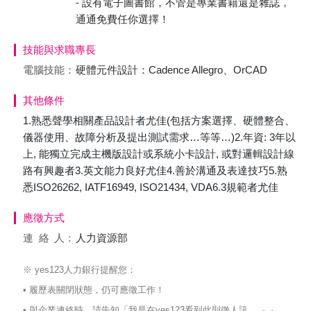
- 設有電子圖書館，不管是專業書籍還是雜誌，
通通免費任你選擇！
技能與求職專長
電腦技能：
硬體元件設計：Cadence Allegro、OrCAD
其他條件
1.熟悉聲學相關產品設計者尤佳(包括方案選擇、硬體整合、
儀器使用、故障分析及提出測試需求…等等…)2.年資: 3年以
上, 能獨立完成主機版設計或系統小卡設計, 或對邏輯設計線
路有興趣者3.英文能力良好尤佳4.善於溝通及表達技巧5.熟
悉ISO26262, IATF16949, ISO21434, VDA6.3規範者尤佳
應徵方式
連絡
人：
人力資源部
※ yes123人力銀行提醒您：
• 履歷表關閉狀態，仍可應徵工作！
• 與企業連絡時，請告知「我是在yes123看到此則徵人訊