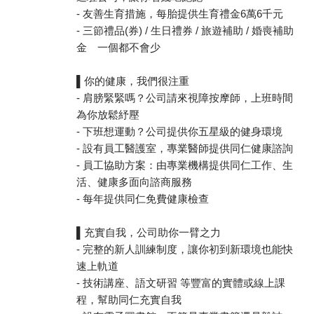
- 友善生育措施，每胎提供生育禮金6萬6千元
- 三節禮品(券) / 生日禮券 / 旅遊補助 / 婚喪補助
金 一個都不會少
▌你的健康，我們很注重
- 肩膀緊緊嗎？公司請來視障按摩師，上班時間
為你放鬆紓壓
- 下班想運動？公司提供你五星級的健身環境
- 設有員工醫護室，專業醫師提供同仁健康諮詢
- 員工協助方案：由專業機構提供同仁工作、生
活、健康多面向諮商服務
- 每年提供同仁免費健康檢查
▌充實自我，公司助你一臂之力
- 完整的新人訓練制度，讓你初到新環境也能快
速上軌道
- 技術講座、語文研習 等豐富的實體或線上課
程，幫助同仁充實自我