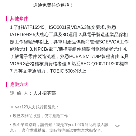
通通免費任你選擇！
其他條件
1.了解IATF16949、ISO9001及VDA6.3條文要求, 熟悉
IATF16949 5大核心工具及8D運用 2.具電子製造產業品保相
關工作經驗5年以上，具車用產品供應商管理SQE/VQA工作
經驗尤佳 3.具PCB/電子/機構零組件相關開發經驗者尤佳 4.
了解電子零件製造流程，熟悉PCBA SMT/DIP製程者佳 5.具
VDA6.3合格稽核員資格者佳 6.熟悉AEC-Q100/101/200標準
7.具英文溝通能力，TOEIC 500分以上
應徵方式
連絡
人：
人才招募部
※ yes123人力銀行提醒您：
• 履歷表關閉狀態，仍可應徵工作！
• 與企業連絡時，請告知「我是在yes123看到此則徵人訊
息」，遵守求職禮儀、準時前往面試並留意求職安全。