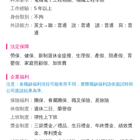
工作經驗：
5 年以上
身份類別：
不拘
外語能力：
英文→聽：普通 說：普通 讀：普通 寫：普
通
法定保障
勞保、健保、新制退休金提撥、生理假、產假、陪產假、育
嬰假、家庭照顧假、加班費
企業福利
注意：各職缺福利項目可能有所不同，實際職缺福利請依面試時與
公司面談結果為準。
保險福利：
團保、眷屬團保、職災保險、差旅險
休假制度：
週休二日、榮譽假
上班制度：
彈性上下班
獎金制度：
三節獎金／禮品、生日禮金、年終獎金、績效獎
金、專利獎金