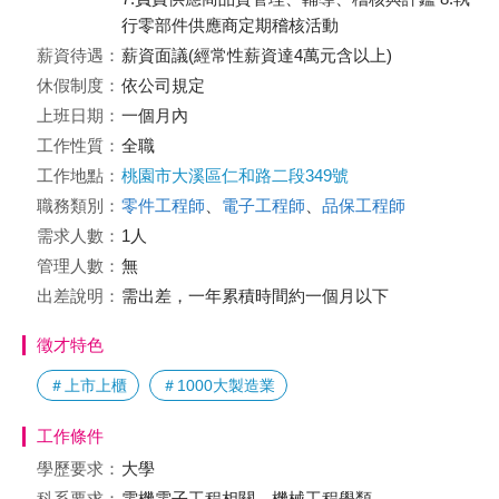
行零部件供應商定期稽核活動
薪資待遇：
薪資面議(經常性薪資達4萬元含以上)
休假制度：
依公司規定
上班日期：
一個月內
工作性質：
全職
工作地點：
桃園市大溪區仁和路二段349號
職務類別：
零件工程師
、
電子工程師
、
品保工程師
需求人數：
1人
管理人數：
無
出差說明：
需出差，一年累積時間約一個月以下
徵才特色
＃上市上櫃
＃1000大製造業
工作條件
學歷要求：
大學
科系要求：
電機電子工程相關、機械工程學類