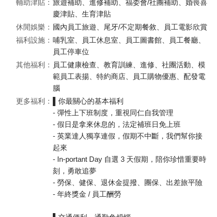
輔助津貼：
旅遊補助、進修補助、福委會/社團補助、婚喪喜
慶津貼、生育津貼
休閒娛樂：
國內員工旅遊、尾牙/不定期餐敘、員工電影欣賞
福利設施：
哺乳室、員工休息室、員工圖書館、員工餐廳、
員工停車位
其他福利：
員工健康檢查、教育訓練、進修、社團活動、模
範員工表揚、特約商店、員工購物優惠、配發電
腦
更多福利：
▌你最關心的基本福利
- 彈性上下班制度，重視同仁自我管理
- 假日是拿來休息的，法定補班日免上班
- 英業達人獨享連假，假期不中斷，我們幫你接
起來
- In-portant Day 自選 3 天假期，陪你珍惜重要時
刻，勇敢追夢
- 勞保、健保、退休金提撥、團保、出差旅平險
- 年終獎金 / 員工酬勞