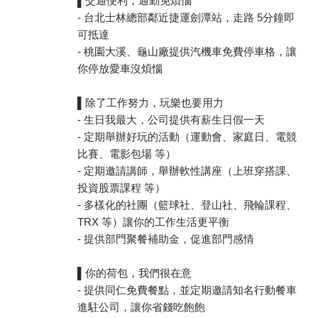
▌交通便利，通勤免煩惱
- 台北士林總部鄰近捷運劍潭站，走路 5分鐘即
可抵達
- 桃園大溪、龜山廠提供汽機車免費停車格，讓
你停放愛車沒煩惱
▌除了工作努力，玩樂也要用力
- 生日我最大，公司提供有薪生日假一天
- 定期舉辦好玩的活動（運動會、家庭日、電競
比賽、電影包場 等）
- 定期邀請講師，舉辦軟性講座（上班穿搭課、
投資股票課程 等）
- 多樣化的社團（籃球社、登山社、飛輪課程、
TRX 等）讓你的工作生活更平衡
- 提供部門聚餐補助金，促進部門感情
▌你的荷包，我們很在意
- 提供同仁免費餐點，並定期邀請知名行動餐車
進駐公司，讓你省錢吃飽飽