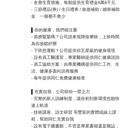
- 友善生育措施，每胎提供生育禮金6萬6千元
- 三節禮品(券) / 生日禮券 / 旅遊補助 / 婚喪補助
金 一個都不會少
▌你的健康，我們很注重
- 肩膀緊緊嗎？公司請來視障按摩師，上班時間
為你放鬆紓壓
- 下班想運動？公司提供你五星級的健身環境
- 設有員工醫護室，專業醫師提供同仁健康諮詢
- 員工協助方案：由專業機構提供同仁工作、生
活、健康多面向諮商服務
- 每年提供同仁免費健康檢查
▌充實自我，公司助你一臂之力
- 完整的新人訓練制度，讓你初到新環境也能快
速上軌道
- 技術講座、語文研習 等豐富的實體或線上課
程，幫助同仁充實自我
- 設有電子圖書館，不管是專業書籍還是雜誌，