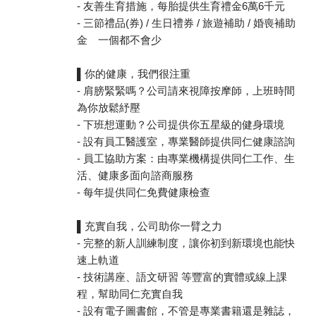
- 友善生育措施，每胎提供生育禮金6萬6千元
- 三節禮品(券) / 生日禮券 / 旅遊補助 / 婚喪補助
金 一個都不會少
▌你的健康，我們很注重
- 肩膀緊緊嗎？公司請來視障按摩師，上班時間
為你放鬆紓壓
- 下班想運動？公司提供你五星級的健身環境
- 設有員工醫護室，專業醫師提供同仁健康諮詢
- 員工協助方案：由專業機構提供同仁工作、生
活、健康多面向諮商服務
- 每年提供同仁免費健康檢查
▌充實自我，公司助你一臂之力
- 完整的新人訓練制度，讓你初到新環境也能快
速上軌道
- 技術講座、語文研習 等豐富的實體或線上課
程，幫助同仁充實自我
- 設有電子圖書館，不管是專業書籍還是雜誌，