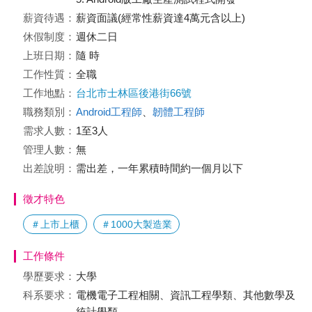
薪資待遇：
薪資面議(經常性薪資達4萬元含以上)
休假制度：
週休二日
上班日期：
隨 時
工作性質：
全職
工作地點：
台北市士林區後港街66號
職務類別：
Android工程師
、
韌體工程師
需求人數：
1至3人
管理人數：
無
出差說明：
需出差，一年累積時間約一個月以下
徵才特色
＃上市上櫃
＃1000大製造業
工作條件
學歷要求：
大學
科系要求：
電機電子工程相關、資訊工程學類、其他數學及
統計學類