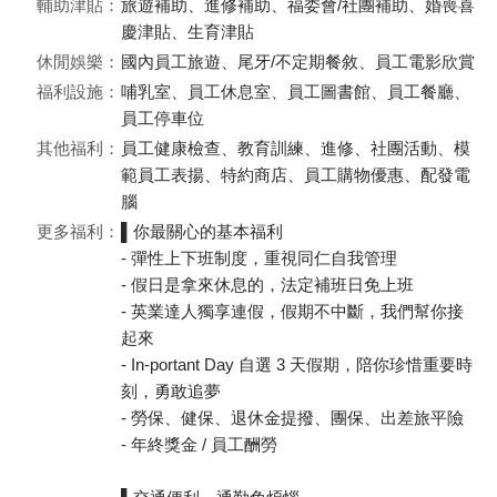
輔助津貼：
旅遊補助、進修補助、福委會/社團補助、婚喪喜
慶津貼、生育津貼
休閒娛樂：
國內員工旅遊、尾牙/不定期餐敘、員工電影欣賞
福利設施：
哺乳室、員工休息室、員工圖書館、員工餐廳、
員工停車位
其他福利：
員工健康檢查、教育訓練、進修、社團活動、模
範員工表揚、特約商店、員工購物優惠、配發電
腦
更多福利：
▌你最關心的基本福利
- 彈性上下班制度，重視同仁自我管理
- 假日是拿來休息的，法定補班日免上班
- 英業達人獨享連假，假期不中斷，我們幫你接
起來
- In-portant Day 自選 3 天假期，陪你珍惜重要時
刻，勇敢追夢
- 勞保、健保、退休金提撥、團保、出差旅平險
- 年終獎金 / 員工酬勞