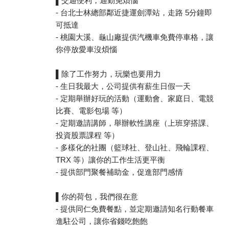
▌交通便利，通勤免煩惱
- 台北士林總部鄰近捷運劍潭站，走路 5分鐘即
可抵達
- 桃園大溪、龜山廠提供汽機車免費停車格，讓
你停放愛車沒煩惱
▌除了工作努力，玩樂也要用力
- 生日我最大，公司提供有薪生日假一天
- 定期舉辦好玩的活動（運動會、家庭日、電競
比賽、電影包場 等）
- 定期邀請講師，舉辦軟性講座（上班穿搭課、
投資股票課程 等）
- 多樣化的社團（籃球社、登山社、飛輪課程、
TRX 等）讓你的工作生活更平衡
- 提供部門聚餐補助金，促進部門感情
▌你的荷包，我們很在意
- 提供同仁免費餐點，並定期邀請知名行動餐車
進駐公司，讓你省錢吃飽飽