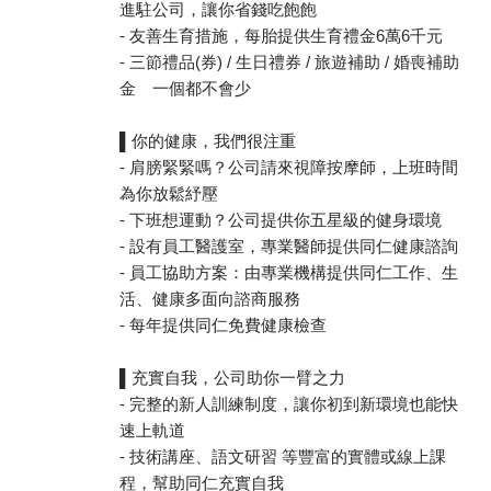
進駐公司，讓你省錢吃飽飽
- 友善生育措施，每胎提供生育禮金6萬6千元
- 三節禮品(券) / 生日禮券 / 旅遊補助 / 婚喪補助
金 一個都不會少
▌你的健康，我們很注重
- 肩膀緊緊嗎？公司請來視障按摩師，上班時間
為你放鬆紓壓
- 下班想運動？公司提供你五星級的健身環境
- 設有員工醫護室，專業醫師提供同仁健康諮詢
- 員工協助方案：由專業機構提供同仁工作、生
活、健康多面向諮商服務
- 每年提供同仁免費健康檢查
▌充實自我，公司助你一臂之力
- 完整的新人訓練制度，讓你初到新環境也能快
速上軌道
- 技術講座、語文研習 等豐富的實體或線上課
程，幫助同仁充實自我