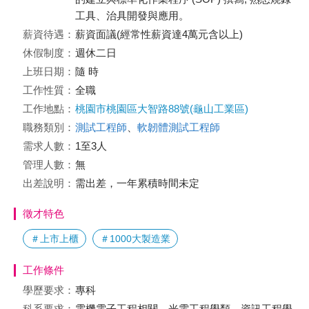
工具、治具開發與應用。
薪資待遇：
薪資面議(經常性薪資達4萬元含以上)
休假制度：
週休二日
上班日期：
隨 時
工作性質：
全職
工作地點：
桃園市桃園區大智路88號(龜山工業區)
職務類別：
測試工程師
、
軟韌體測試工程師
需求人數：
1至3人
管理人數：
無
出差說明：
需出差，一年累積時間未定
徵才特色
＃上市上櫃
＃1000大製造業
工作條件
學歷要求：
專科
科系要求：
電機電子工程相關、光電工程學類、資訊工程學