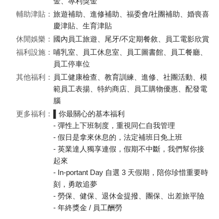
金、專利獎金
輔助津貼：
旅遊補助、進修補助、福委會/社團補助、婚喪喜
慶津貼、生育津貼
休閒娛樂：
國內員工旅遊、尾牙/不定期餐敘、員工電影欣賞
福利設施：
哺乳室、員工休息室、員工圖書館、員工餐廳、
員工停車位
其他福利：
員工健康檢查、教育訓練、進修、社團活動、模
範員工表揚、特約商店、員工購物優惠、配發電
腦
更多福利：
▌你最關心的基本福利
- 彈性上下班制度，重視同仁自我管理
- 假日是拿來休息的，法定補班日免上班
- 英業達人獨享連假，假期不中斷，我們幫你接
起來
- In-portant Day 自選 3 天假期，陪你珍惜重要時
刻，勇敢追夢
- 勞保、健保、退休金提撥、團保、出差旅平險
- 年終獎金 / 員工酬勞