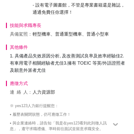
- 設有電子圖書館，不管是專業書籍還是雜誌，
通通免費任你選擇！
技能與求職專長
具備駕照：
輕型機車、普通重型機車、普通小型車
其他條件
1. 具備產品失效原因分析, 及改善測試良率及效率經驗佳2.
有車用電子相關經驗者尤佳3.擁有 TOEIC 等英/外語證照者
及願意外派者尤佳
應徵方式
連絡
人：
人力資源部
※ yes123人力銀行提醒您：
• 履歷表關閉狀態，仍可應徵工作！
• 與企業連絡時，請告知「我是在yes123看到此則徵人訊
息」，遵守求職禮儀、準時前往面試並留意求職安全。