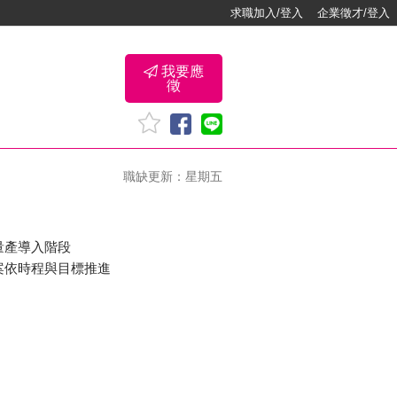
求職加入/登入
企業徵才/登入
我要應
徵
職缺更新：星期五
至量產導入階段
案依時程與目標推進