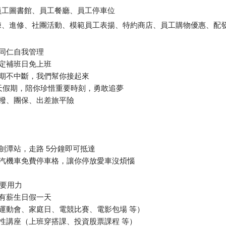
員工圖書館、員工餐廳、員工停車位
練、進修、社團活動、模範員工表揚、特約商店、員工購物優惠、配
視同仁自我管理
法定補班日免上班
假期不中斷，我們幫你接起來
y 自選 3 天假期，陪你珍惜重要時刻，勇敢追夢
提撥、團保、出差旅平險
劍潭站，走路 5分鐘即可抵達
供汽機車免費停車格，讓你停放愛車沒煩惱
要用力
供有薪生日假一天
（運動會、家庭日、電競比賽、電影包場 等）
軟性講座（上班穿搭課、投資股票課程 等）