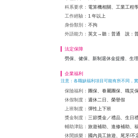
科系要求：
電算機相關、工業工程
工作經驗：
1 年以上
身份類別：
不拘
外語能力：
英文→聽：普通 說：
法定保障
勞保、健保、新制退休金提撥、生
企業福利
注意：各職缺福利項目可能有所不同，
保險福利：
團保、眷屬團保、職災
休假制度：
週休二日、榮譽假
上班制度：
彈性上下班
獎金制度：
三節獎金／禮品、生日
輔助津貼：
旅遊補助、進修補助、福
休閒娛樂：
國內員工旅遊、尾牙/不