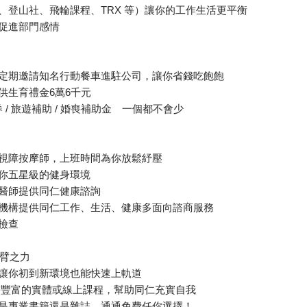
社、登山社、飛輪課程、TRX 等）讓你的工作生活更平衡
，促進部門感情
並定期邀請知名行動餐車進駐公司，讓你省錢吃飽飽
供生育禮金6萬6千元
禮券 / 旅遊補助 / 婚喪補助金 一個都不會少
來視障按摩師，上班時間為你放鬆紓壓
供你五星級的健身環境
業醫師提供同仁健康諮詢
業機構提供同仁工作、生活、健康多面向諮商服務
檢查
臂之力
，讓你初到新環境也能快速上軌道
 等豐富的實體或線上課程，幫助同仁充實自我
管是專業書籍還是雜誌，通通免費任你選擇！