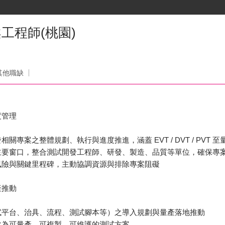
專案工程師(桃園)
其他職缺
度管理
關專案之整體規劃、執行與進度推進，涵蓋 EVT / DVT / PVT 
主要窗口，整合測試開發工程師、研發、製造、品質等單位，確保專
風險與關鍵里程碑，主動協調資源與排除專案阻礙
產推動
試平台、治具、流程、測試腳本等）之導入規劃與量產落地推動
化為可量產、可複製、可維護的測試方案