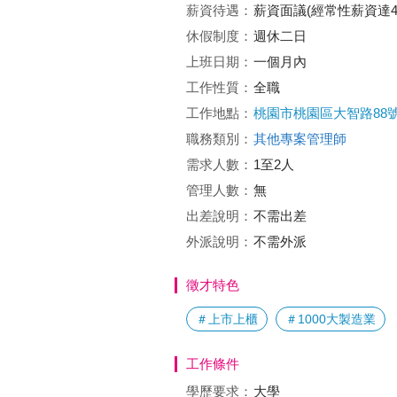
薪資待遇：
薪資面議(經常性薪資達4
休假制度：
週休二日
上班日期：
一個月內
工作性質：
全職
工作地點：
桃園市桃園區大智路88
職務類別：
其他專案管理師
需求人數：
1至2人
管理人數：
無
出差說明：
不需出差
外派說明：
不需外派
徵才特色
＃上市上櫃
＃1000大製造業
工作條件
學歷要求：
大學