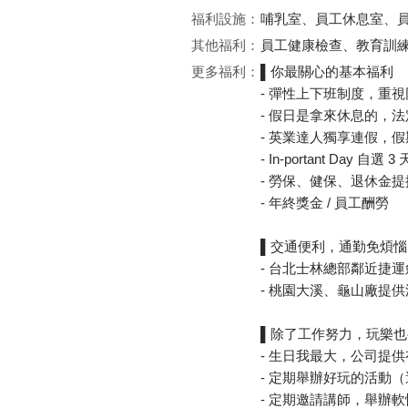
福利設施：
哺乳室、員工休息室、
其他福利：
員工健康檢查、教育訓
更多福利：
▌你最關心的基本福利
- 彈性上下班制度，重
- 假日是拿來休息的，
- 英業達人獨享連假，
- In-portant Da
- 勞保、健保、退休金
- 年終獎金 / 員工酬勞
▌交通便利，通勤免煩惱
- 台北士林總部鄰近捷運
- 桃園大溪、龜山廠提
▌除了工作努力，玩樂也
- 生日我最大，公司提
- 定期舉辦好玩的活動
- 定期邀請講師，舉辦