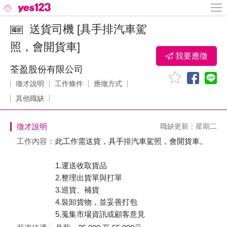
送貨司機 [具手排汽車駕
照，會開貨車]
我要應徵
荃盈股份有限公司
徵才說明
工作條件
應徵方式
其他職缺
徵才說明
職缺更新：星期二
工作內容：
此工作需送貨，具手排汽車駕照，會開貨車。
1.運送收取貨品
2.整理出貨單與打單
3.巡貨、補貨
4.裝卸貨物，並妥善打包
5.蒐集市場資訊或顧客意見