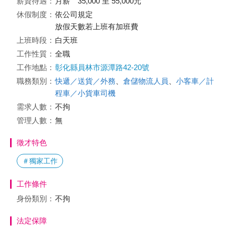
薪資待遇：
月薪 35,000 至 55,000元
休假制度：
依公司規定
放假天數若上班有加班費
上班時段：
白天班
工作性質：
全職
工作地點：
彰化縣員林市源潭路42-20號
職務類別：
快遞／送貨／外務
、
倉儲物流人員
、
小客車／計
程車／小貨車司機
需求人數：
不拘
管理人數：
無
徵才特色
＃獨家工作
工作條件
身份類別：
不拘
法定保障