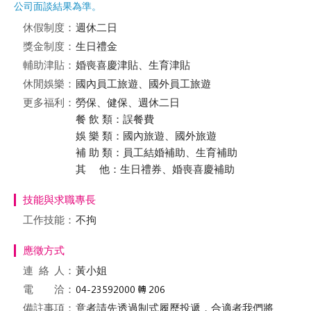
公司面談結果為準。
休假制度：
週休二日
獎金制度：
生日禮金
輔助津貼：
婚喪喜慶津貼、生育津貼
休閒娛樂：
國內員工旅遊、國外員工旅遊
更多福利：
勞保、健保、週休二日
餐 飲 類：誤餐費
娛 樂 類：國內旅遊、國外旅遊
補 助 類：員工結婚補助、生育補助
其 他：生日禮券、婚喪喜慶補助
技能與求職專長
工作技能：
不拘
應徵方式
連絡
人：
黃小姐
電 洽：
備註事項：
意​者​請​先​透​過​制​式​履​歷​投​遞​，​合​適​者​我​們​將​