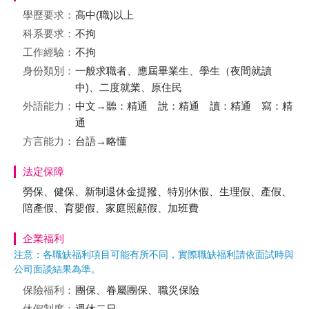
學歷要求：
高中(職)以上
科系要求：
不拘
工作經驗：
不拘
身份類別：
一般求職者、應屆畢業生、學生（夜間就讀
中)、二度就業、原住民
外語能力：
中文→聽：精通 說：精通 讀：精通 寫：精
通
方言能力：
台語→略懂
法定保障
勞保、健保、新制退休金提撥、特別休假、生理假、產假、
陪產假、育嬰假、家庭照顧假、加班費
企業福利
注意：各職缺福利項目可能有所不同，實際職缺福利請依面試時與
公司面談結果為準。
保險福利：
團保、眷屬團保、職災保險
休假制度：
週休二日