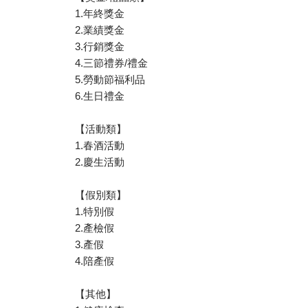
1.年終獎金
2.業績獎金
3.行銷獎金
4.三節禮券/禮金
5.勞動節福利品
6.生日禮金
【活動類】
1.春酒活動
2.慶生活動
【假別類】
1.特別假
2.產檢假
3.產假
4.陪產假
【其他】