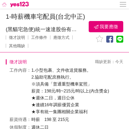
1-時薪機車宅配員(台北中正)
我要應徵
(黑貓宅急便)統一速達股份有限公司
徵才說明
工作條件
應徵方式
其他職缺
徵才說明
職缺更新：今天
工作內容：
1.小型包裹、文件收送貨服務。
2.協助宅配庶務執行。
※須具備「普通重型機車駕照」
薪資：198元/時~215元/時以上(內含獎金)
★週休二日，週日公休
★連續16年調薪優質企業
★享有統一集團相關企業福利
薪資待遇：
時薪 198 至 215元
休假制度：
週休二日