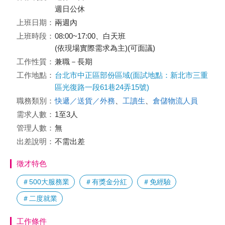
週日公休
上班日期：
兩週內
上班時段：
08:00~17:00、白天班
(依現場實際需求為主)(可面議)
工作性質：
兼職－長期
工作地點：
台北市中正區部份區域(面試地點：新北市三重
區光復路一段61巷24弄15號)
職務類別：
快遞／送貨／外務
、
工讀生
、
倉儲物流人員
需求人數：
1至3人
管理人數：
無
出差說明：
不需出差
徵才特色
＃500大服務業
＃有獎金分紅
＃免經驗
＃二度就業
工作條件