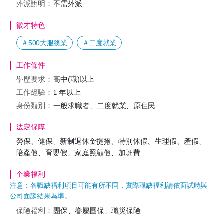
外派說明：
不需外派
徵才特色
＃500大服務業
＃二度就業
工作條件
學歷要求：
高中(職)以上
工作經驗：
1 年以上
身份類別：
一般求職者、二度就業、原住民
法定保障
勞保、健保、新制退休金提撥、特別休假、生理假、產假、
陪產假、育嬰假、家庭照顧假、加班費
企業福利
注意：各職缺福利項目可能有所不同，實際職缺福利請依面試時與
公司面談結果為準。
保險福利：
團保、眷屬團保、職災保險