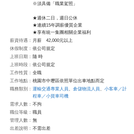
※須具備「職業駕照」
★週休二日，週日公休
★連續15年調薪優質企業
★享有統一集團相關企業福利
薪資待遇：
月薪 42,000元以上
休假制度：
依公司規定
上班日期：
隨 時
上班時段：
依公司規定
工作性質：
全職
工作地點：
桃園市中壢區依照單位出車地點而定
職務類別：
運輸交通專業人員
、
倉儲物流人員
、
小客車／計
程車／小貨車司機
需求人數：
不拘
職位等級：
職員
管理人數：
無
出差說明：
不需出差