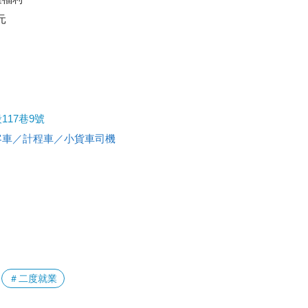
元
17巷9號
客車／計程車／小貨車司機
＃二度就業