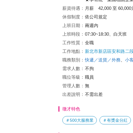
薪資待遇：
月薪 42,000 至 60,000
休假制度：
依公司規定
上班日期：
兩週內
上班時段：
07:30~18:30、白天班
工作性質：
全職
工作地點：
新北市新店區安和路二段1
職務類別：
快遞／送貨／外務
、
小
需求人數：
不拘
職位等級：
職員
管理人數：
無
出差說明：
不需出差
徵才特色
＃500大服務業
＃有獎金分紅