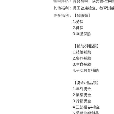
輔助津貼：
育嬰補助、福委會/社
其他福利：
員工健康檢查、教育訓
更多福利：
【保險類】
1.勞保
2.健保
3.團體保險
【補助/津貼類】
1.結婚補助
2.喪葬補助
3.生育補助
4.子女教育補助
【獎金/禮品類】
1.年終獎金
2.業績獎金
3.行銷獎金
4.三節禮券/禮金
5.勞動節福利品