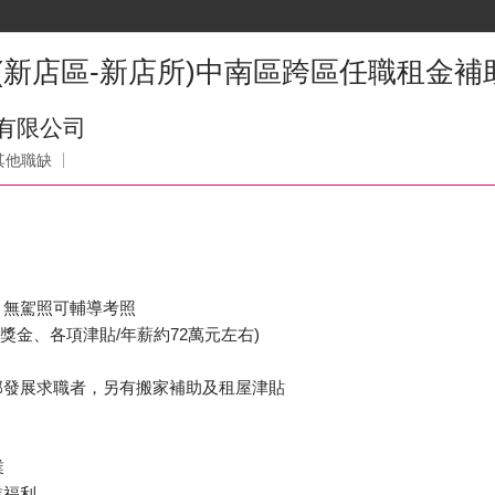
員(新店區-新店所)中南區跨區任職租金補
份有限公司
其他職缺
，無駕照可輔導考照
含獎金、各項津貼/年薪約72萬元左右)
部發展求職者，另有搬家補助及租屋津貼
業
業福利