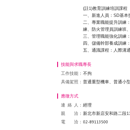
(註1)教育訓練培訓課程
一、新進人員：SD基
二、專業職能提升訓練
練、防火管理員訓練班
三、管理職能強化訓練
四、儲備幹部養成訓練
五、通識課程：人際溝
技能與求職專長
工作技能：
不拘
具備駕照：
普通重型機車、普通小
應徵方式
連絡
人：
經理
親 洽：
新北市新店安和路二段11
電 洽：