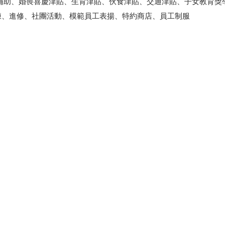
團補助、婚喪喜慶津貼、生育津貼、伙食津貼、交通津貼、子女教育獎
練、進修、社團活動、模範員工表揚、特約商店、員工制服