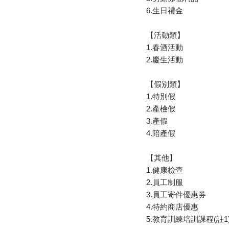
6.生日禮金
【活動類】
1.春酒活動
2.慶生活動
【假別類】
1.特別假
2.產檢假
3.產假
4.陪產假
【其他】
1.健康檢查
2.員工制服
3.員工寄件優惠券
4.特約商店優惠
5.教育訓練培訓課程(註1