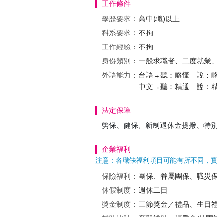
工作條件
學歷要求：
高中(職)以上
科系要求：
不拘
工作經驗：
不拘
身份類別：
一般求職者、二度就業
外語能力：
台語→聽：略懂 說：
中文→聽：精通 說：
法定保障
勞保、健保、新制退休金提撥、特
企業福利
注意：各職缺福利項目可能有所不同，
保險福利：
團保、眷屬團保、職災
休假制度：
週休二日
獎金制度：
三節獎金／禮品、生日