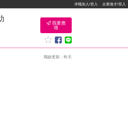
求職加入/登入
企業徵才/登入
助
我要應
徵
職缺更新：昨天