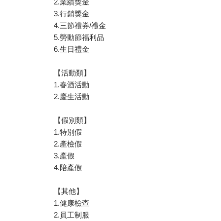
2.業績獎金
3.行銷獎金
4.三節禮券/禮金
5.勞動節福利品
6.生日禮金
【活動類】
1.春酒活動
2.慶生活動
【假別類】
1.特別假
2.產檢假
3.產假
4.陪產假
【其他】
1.健康檢查
2.員工制服