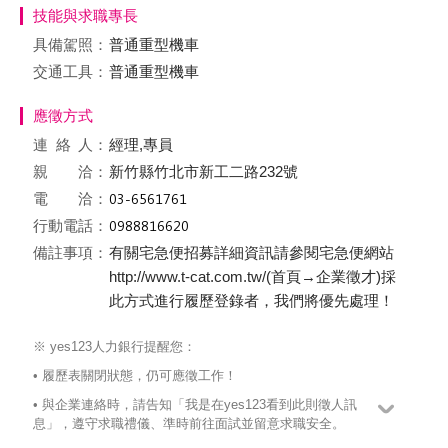
技能與求職專長
具備駕照：
普通重型機車
交通工具：
普通重型機車
應徵方式
連絡
人：
經理,專員
親 洽：
新竹縣竹北市新工二路232號
電 洽：
行動電話：
備註事項：
有關宅急便招募詳細資訊請參閱宅急便網站
http://www.t-cat.com.tw/(首頁→企業徵才)採
此方式進行履歷登錄者，我們將優先處理！
※ yes123人力銀行提醒您：
• 履歷表關閉狀態，仍可應徵工作！
• 與企業連絡時，請告知「我是在yes123看到此則徵人訊
息」，遵守求職禮儀、準時前往面試並留意求職安全。