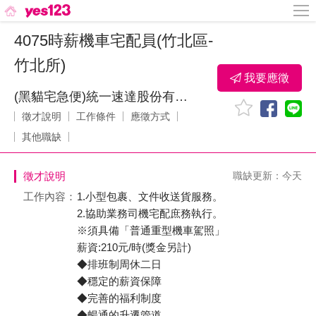
4075時薪機車宅配員(竹北區-
竹北所)
我要應徵
(黑貓宅急便)統一速達股份有限公司
徵才說明
工作條件
應徵方式
其他職缺
徵才說明
職缺更新：今天
工作內容：
1.小型包裹、文件收送貨服務。
2.協助業務司機宅配庶務執行。
※須具備「普通重型機車駕照」
薪資:210元/時(獎金另計)
◆排班制周休二日
◆穩定的薪資保障
◆完善的福利制度
◆暢通的升遷管道