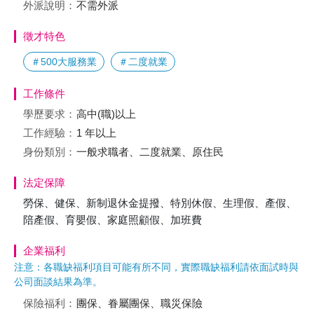
外派說明：
不需外派
徵才特色
＃500大服務業
＃二度就業
工作條件
學歷要求：
高中(職)以上
工作經驗：
1 年以上
身份類別：
一般求職者、二度就業、原住民
法定保障
勞保、健保、新制退休金提撥、特別休假、生理假、產假、
陪產假、育嬰假、家庭照顧假、加班費
企業福利
注意：各職缺福利項目可能有所不同，實際職缺福利請依面試時與
公司面談結果為準。
保險福利：
團保、眷屬團保、職災保險