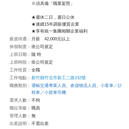
※須具備「職業駕照」
★週休二日，週日公休
★連續15年調薪優質企業
★享有統一集團相關企業福利
薪資待遇：
月薪 42,000元以上
休假制度：
依公司規定
上班日期：
隨 時
上班時段：
依公司規定
工作性質：
全職
工作地點：
新竹縣竹北市新工二路232號
職務類別：
運輸交通專業人員
、
倉儲物流人員
、
小客車／計
程車／小貨車司機
需求人數：
不拘
職位等級：
職員
管理人數：
無
出差說明：
不需出差