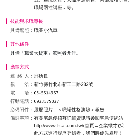
職場兩性講座…等。
技能與求職專長
具備駕照：
職業小汽車
其他條件
具備「職業大貨車」駕照者尤佳。
應徵方式
連絡
人：
邱所長
親 洽：
新竹縣竹北市新工二路232號
電 洽：
行動電話：
必備附件：
履歷照片、＜職場性格測驗＞報告
備註事項：
有關宅急便招募詳細資訊請參閱宅急便網站
http://www.t-cat.com.tw/(首頁→企業徵才)採
此方式進行履歷登錄者，我們將優先處理！