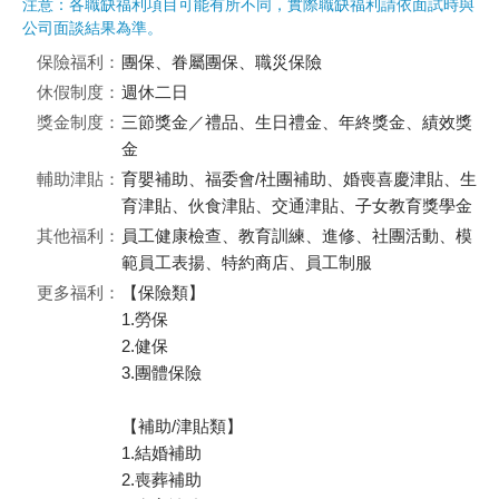
注意：各職缺福利項目可能有所不同，實際職缺福利請依面試時與
公司面談結果為準。
保險福利：
團保、眷屬團保、職災保險
休假制度：
週休二日
獎金制度：
三節獎金／禮品、生日禮金、年終獎金、績效獎
金
輔助津貼：
育嬰補助、福委會/社團補助、婚喪喜慶津貼、生
育津貼、伙食津貼、交通津貼、子女教育獎學金
其他福利：
員工健康檢查、教育訓練、進修、社團活動、模
範員工表揚、特約商店、員工制服
更多福利：
【保險類】
1.勞保
2.健保
3.團體保險
【補助/津貼類】
1.結婚補助
2.喪葬補助