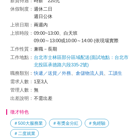
薪資待遇：
時薪 220元
休假制度：
週休二日
週日公休
上班日期：
兩週內
上班時段：
09:00~13:00、白天班
09:00～13:00或10:00～14:00 (依現場實際
工作性質：
兼職－長期
工作地點：
台北市士林區部分區域配送(面試地點：台北市
北投區承德路六段335-2號)
職務類別：
快遞／送貨／外務
、
倉儲物流人員
、
工讀生
需求人數：
1至3人
管理人數：
無
出差說明：
不需出差
徵才特色
＃500大服務業
＃有獎金分紅
＃免經驗
＃二度就業