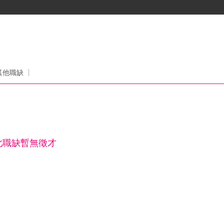
其他職缺
此職缺暫無徵才