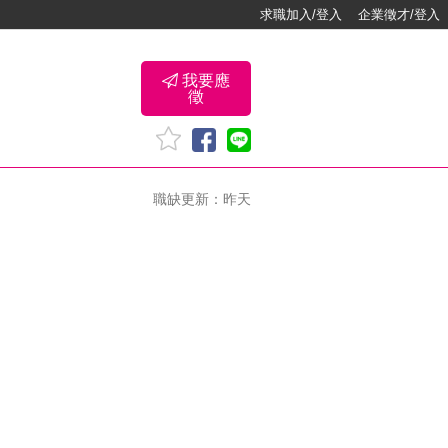
求職加入/登入
企業徵才/登入
我要應
徵
職缺更新：昨天