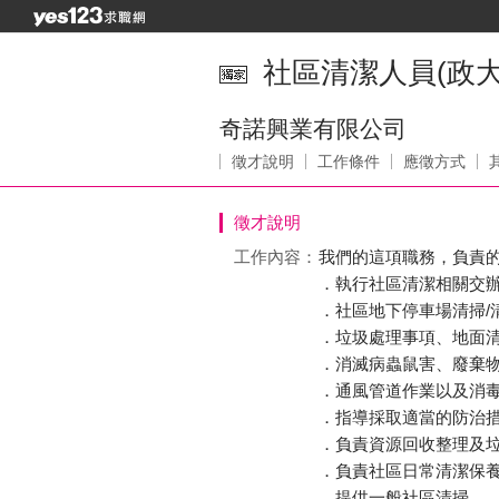
社區清潔人員(政大
奇諾興業有限公司
徵才說明
工作條件
應徵方式
徵才說明
工作內容：
我們的這項職務，負責
．執行社區清潔相關交
．社區地下停車場清掃/
．垃圾處理事項、地面
．消滅病蟲鼠害、廢棄
．通風管道作業以及消
．指導採取適當的防治
．負責資源回收整理及
．負責社區日常清潔保
．提供一般社區清掃。