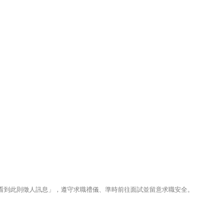
123看到此則徵人訊息」，遵守求職禮儀、準時前往面試並留意求職安全。