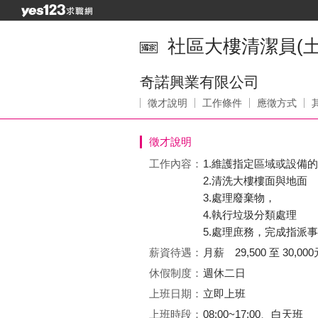
社區大樓清潔員(土
奇諾興業有限公司
徵才說明
工作條件
應徵方式
徵才說明
工作內容：
1.維護指定區域或設備
2.清洗大樓樓面與地面
3.處理廢棄物，
4.執行垃圾分類處理
5.處理庶務，完成指派
薪資待遇：
月薪 29,500 至 30,000
休假制度：
週休二日
上班日期：
立即上班
上班時段：
08:00~17:00、白天班