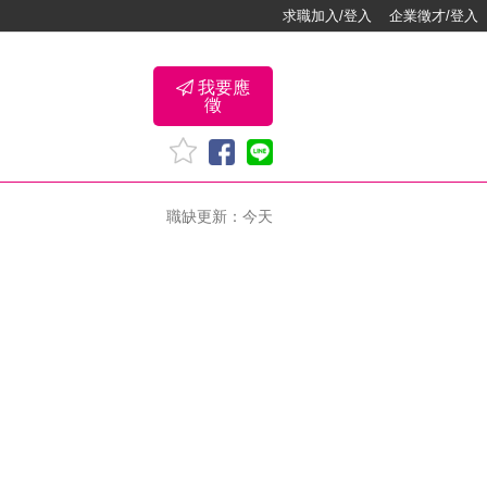
求職加入/登入
企業徵才/登入
我要應
徵
職缺更新：今天