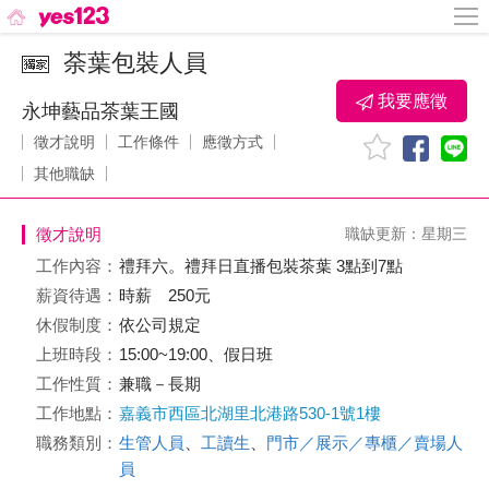
荼葉包裝人員
我要應徵
永坤藝品茶葉王國
徵才說明
工作條件
應徵方式
其他職缺
徵才說明
職缺更新：星期三
工作內容：
禮拜六。禮拜日直播包裝茶葉 3點到7點
薪資待遇：
時薪 250元
休假制度：
依公司規定
上班時段：
15:00~19:00、假日班
工作性質：
兼職－長期
工作地點：
嘉義市西區北湖里北港路530-1號1樓
職務類別：
生管人員
、
工讀生
、
門市／展示／專櫃／賣場人
員