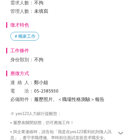
需求人數：
不拘
管理人數：
未填寫
徵才特色
＃獨家工作
工作條件
身份類別：
不拘
應徵方式
連絡
人：
鄭小姐
電 洽：
必備附件：
履歷照片、＜職場性格測驗＞報告
※ yes123人力銀行提醒您：
• 履歷表關閉狀態，仍可應徵工作！
• 與企業連絡時，請告知「我是在yes123看到此則徵人訊
息」，遵守求職禮儀、準時前往面試並留意求職安全。