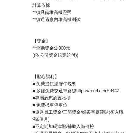
計算依據
**須具備堆高機證照
**須通過廠內堆高機測試
【獎金】
**全勤獎金:1,000元
((依公司獎金規定給付))
【貼心福利】
■ 免費提供溫馨午晚餐
■ 多條免費交通車路線https://reurl.cc/rErN4Z
■專屬於您的置物櫃
■ 免費機車停車位
■優秀員工獎金/三節獎金/婚喪喜慶津貼(須入職
滿6個月)
■不定期加碼津貼/補助入職健檢