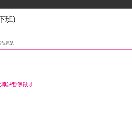
下班)
其他職缺
此職缺暫無徵才