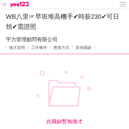
WB八里☞早班堆高機手✔時薪230✔可日
領✔需證照
宇力管理顧問有限公司
徵才說明
工作條件
應徵方式
其他職缺
此職缺暫無徵才