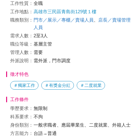
工作性質：
全職
工作地點：
高雄市三民區青島街129號１樓
職務類別：
門市／展示／專櫃／賣場人員
、
店長／賣場管理
人員
需求人數：
2至3人
職位等級：
基層主管
管理人數：
需要
外派說明：
需外派，門市調度
徵才特色
＃獨家工作
＃有獎金分紅
＃二度就業
工作條件
學歷要求：
無限制
科系要求：
不拘
身份類別：
一般求職者、應屆畢業生、二度就業、外籍人士
方言能力：
台語→普通