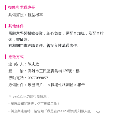
技能與求職專長
具備駕照：
輕型機車
其他條件
需願意學習醫療專業，細心負責，需配合加班，及配合排
休，需輪調。
有相關門市經驗者佳。善於良性溝通者佳。
應徵方式
連絡
人：
陳志欣
親 洽：
高雄市三民區青島街129號１樓
行動電話：
必備附件：
履歷照片、＜職場性格測驗＞報告
※ yes123人力銀行提醒您：
• 履歷表關閉狀態，仍可應徵工作！
• 與企業連絡時，請告知「我是在yes123看到此則徵人訊