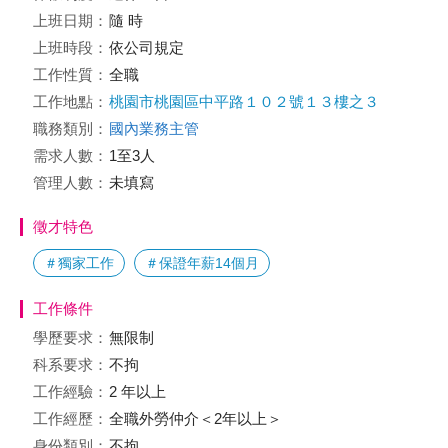
上班日期：
隨 時
上班時段：
依公司規定
工作性質：
全職
工作地點：
桃園市桃園區中平路１０２號１３樓之３
職務類別：
國內業務主管
需求人數：
1至3人
管理人數：
未填寫
徵才特色
＃獨家工作
＃保證年薪14個月
工作條件
學歷要求：
無限制
科系要求：
不拘
工作經驗：
2 年以上
工作經歷：
全職外勞仲介＜2年以上＞
身份類別：
不拘