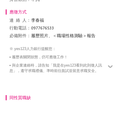
應徵方式
連絡
人：
李春福
行動電話：
必備附件：
履歷照片、＜職場性格測驗＞報告
※ yes123人力銀行提醒您：
• 履歷表關閉狀態，仍可應徵工作！
• 與企業連絡時，請告知「我是在yes123看到此則徵人訊
息」，遵守求職禮儀、準時前往面試並留意求職安全。
同性質職缺