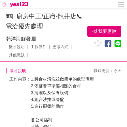
廚房中工/正職-龍井店📞
電洽優先處理
我要應徵
瀚洋海鮮餐廳
徵才說明
工作條件
應徵方式
其他職缺
徵才說明
職缺更新：今天
工作內容：
1.將食材清洗並做簡單的處理備用
2.依據餐單準備相關的食材
3.清理以及保養設備
4.組合沙拉或冷盤
5.進行擺盤的動作
🧧公司福利
✅勞、健保