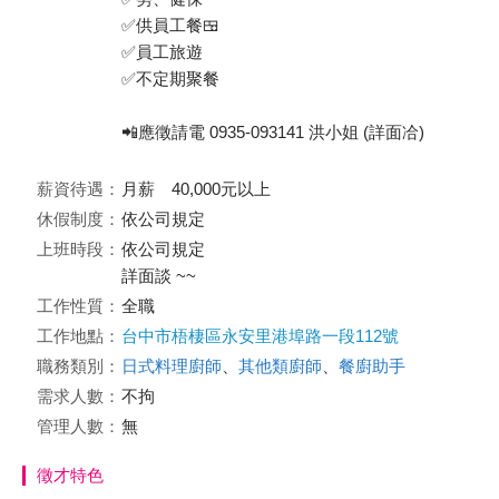
✅供員工餐🍱
✅員工旅遊
✅不定期聚餐
📲應徵請電 0935-093141 洪小姐 (詳面冾)
薪資待遇：
月薪 40,000元以上
休假制度：
依公司規定
上班時段：
依公司規定
詳面談 ~~
工作性質：
全職
工作地點：
台中市梧棲區永安里港埠路一段112號
職務類別：
日式料理廚師
、
其他類廚師
、
餐廚助手
需求人數：
不拘
管理人數：
無
徵才特色