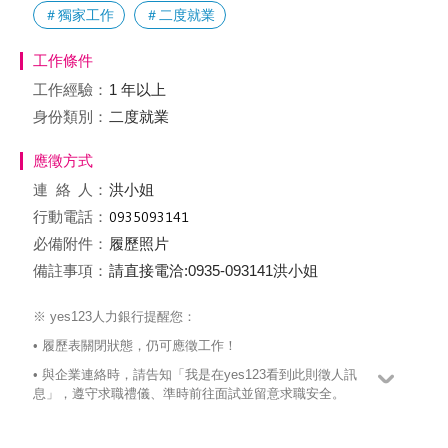
＃獨家工作
＃二度就業
工作條件
工作經驗：
1 年以上
身份類別：
二度就業
應徵方式
連絡
人：
洪小姐
行動電話：
必備附件：
履歷照片
備註事項：
請直接電洽:0935-093141洪小姐
※ yes123人力銀行提醒您：
• 履歷表關閉狀態，仍可應徵工作！
• 與企業連絡時，請告知「我是在yes123看到此則徵人訊
息」，遵守求職禮儀、準時前往面試並留意求職安全。