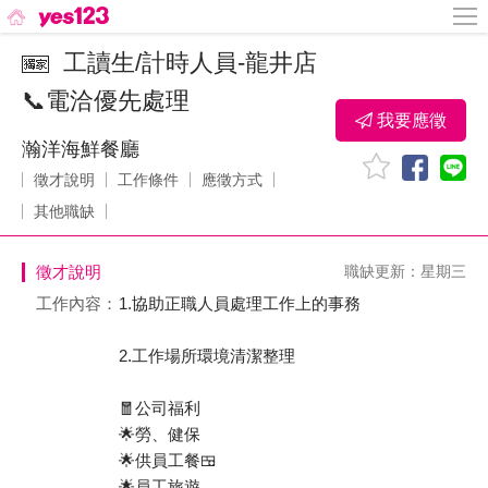
工讀生/計時人員-龍井店
📞電洽優先處理
我要應徵
瀚洋海鮮餐廳
徵才說明
工作條件
應徵方式
其他職缺
徵才說明
職缺更新：星期三
工作內容：
1.協助正職人員處理工作上的事務
2.工作場所環境清潔整理
🧧公司福利
🌟勞、健保
🌟供員工餐🍱
🌟員工旅遊