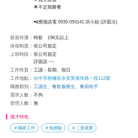
🌟不定期聚餐
📲應徵請電 0935-093141 洪小姐 (詳面冾)
薪資待遇：
時薪 196元以上
休假制度：
依公司規定
上班時段：
依公司規定
詳面談 ~~
工作性質：
工讀－長期、假日
工作地點：
台中市梧棲區永安里港埠路一段112號
職務類別：
工讀生
、
餐飲服務生
、
餐廚助手
需求人數：
不拘
管理人數：
無
徵才特色
＃獨家工作
＃免經驗
＃二度就業