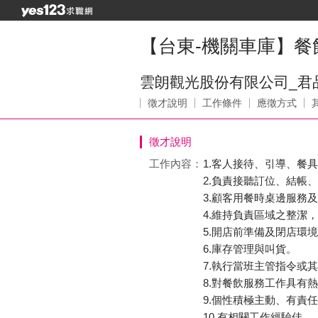
【台東-機關車庫】餐
雲朗觀光股份有限公司_君
徵才說明
工作條件
應徵方式
徵才說明
工作內容：
1.客人接待、引導、餐
2.負責接聽訂位、結帳
3.顧客用餐時桌邊服務
4.維持負責區域之整潔
5.開店前準備及閉店環
6.庫存管理與叫貨。
7.執行當班主管指令或
8.對餐飲服務工作具有
9.個性積極主動、有責
10.有相關工作經驗佳。