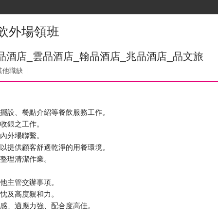
飲外場領班
品酒店_雲品酒店_翰品酒店_兆品酒店_品文旅
其他職缺
具擺設、餐點介紹等餐飲服務工作。
、收銀之工作。
及內外場聯繫。
，以提供顧客舒適乾淨的用餐環境。
境整理清潔作業。
其他主管交辦事項。
熱忱及高度親和力。
任感、適應力強、配合度高佳。