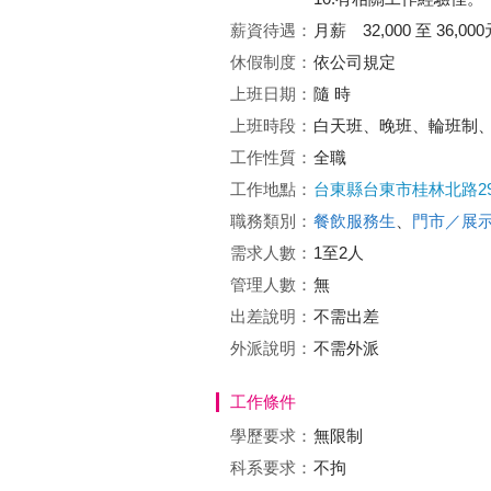
薪資待遇：
月薪 32,000 至 36,000
休假制度：
依公司規定
上班日期：
隨 時
上班時段：
白天班、晚班、輪班制
工作性質：
全職
工作地點：
台東縣台東市桂林北路29
職務類別：
餐飲服務生
、
門市／展
需求人數：
1至2人
管理人數：
無
出差說明：
不需出差
外派說明：
不需外派
工作條件
學歷要求：
無限制
科系要求：
不拘