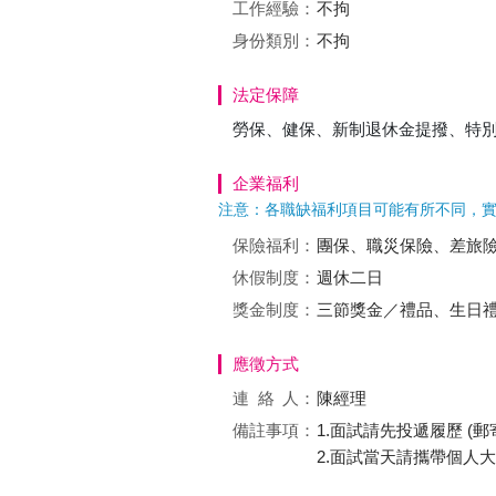
工作經驗：
不拘
身份類別：
不拘
法定保障
勞保、健保、新制退休金提撥、特
企業福利
注意：各職缺福利項目可能有所不同，
保險福利：
團保、職災保險、差旅
休假制度：
週休二日
獎金制度：
三節獎金／禮品、生日
應徵方式
連絡
人：
陳經理
備註事項：
1.面試請先投遞履歷 (
2.面試當天請攜帶個人大