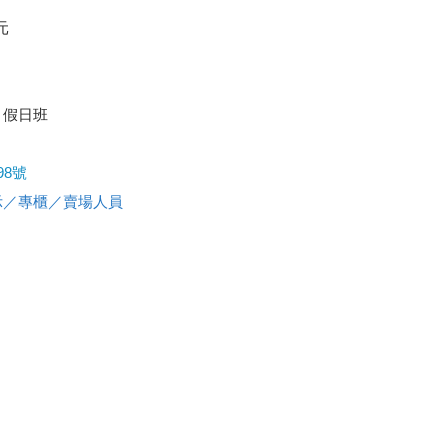
元
、假日班
8號
示／專櫃／賣場人員