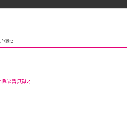
其他職缺
此職缺暫無徵才