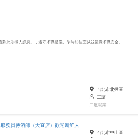
123看到此則徵人訊息」，遵守求職禮儀、準時前往面試並留意求職安全。
台北市北投區
工讀
二度就業
 外場正職服務員侍酒師（大直店）歡迎新鮮人
台北市中山區