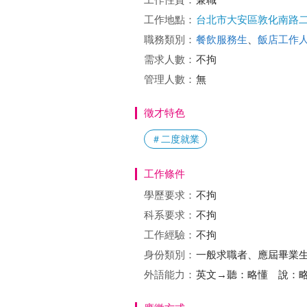
工作地點：
台北市大安區敦化南路二
職務類別：
餐飲服務生
、
飯店工作
需求人數：
不拘
管理人數：
無
徵才特色
＃二度就業
工作條件
學歷要求：
不拘
科系要求：
不拘
工作經驗：
不拘
身份類別：
一般求職者、應屆畢業
外語能力：
英文→聽：略懂 說：