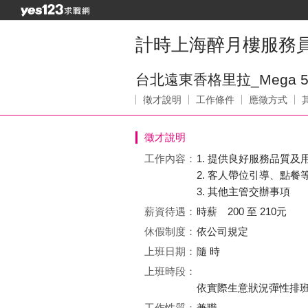
計時上海醉月樓服務員 PT
台北遠東香格里拉_Mega
徵才說明
工作條件
應徵方式
徵才說明
工作內容：
1. 提供良好服務品質及
2. 客人帶位引導、點餐
3. 其他主管交辦事項
薪資待遇：
時薪 200 至 210元
休假制度：
依公司規定
上班日期：
隨 時
上班時段：
依實際生意狀況彈性排
工作性質：
兼職