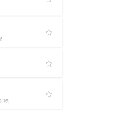
齡
必回覆