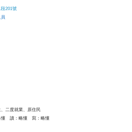
段201號
人員
生、二度就業、原住民
略懂 讀：略懂 寫：略懂