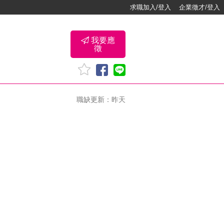
求職加入/登入
企業徵才/登入
我要應
徵
職缺更新：昨天