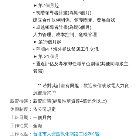
➤ 第7個月起
• 初階領導者計畫(為期6個月)
建立合作伙伴關係、領導團隊、發展自我
• 卓越領導者計畫(為期6個月)
人力管理、成本控制、危機管理
➤ 第19個月起
• 至國內 / 海外姐妹飯店工作交流
➤ 第 24 個月
• 通過評估及考核即任職單位副理(其他同職級主
管職)
** 若對其計畫有興趣，歡迎來信或致電人力資
源部洽詢 **
薪資待遇：
薪資面議(經常性薪資達4萬元含以上)
休假制度：
依公司規定
上班日期：
一個月內
工作性質：
全職
工作地點：
台北市大安區敦化南路二段201號