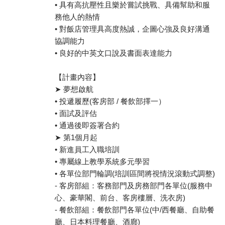
• 具有高抗壓性且樂於嘗試挑戰、具備幫助和服
務他人的熱情
• 對飯店管理具高度熱誠，企圖心強及良好溝通
協調能力
• 良好的中英文口說及書面表達能力
【計畫內容】
➤ 夢想啟航
• 投遞履歷(客房部 / 餐飲部擇一）
• 面試及評估
• 通過後即簽署合約
➤ 第1個月起
• 新進員工入職培訓
• 專屬線上教學系統多元學習
• 各單位部門輪調(培訓區間將視情況滾動式調整)
- 客房部組：客務部門及房務部門各單位(服務中
心、豪華閣、前台、客房樓層、洗衣房)
- 餐飲部組：餐飲部門各單位(中/西餐廳、自助餐
廳、日本料理餐廳、酒廊)