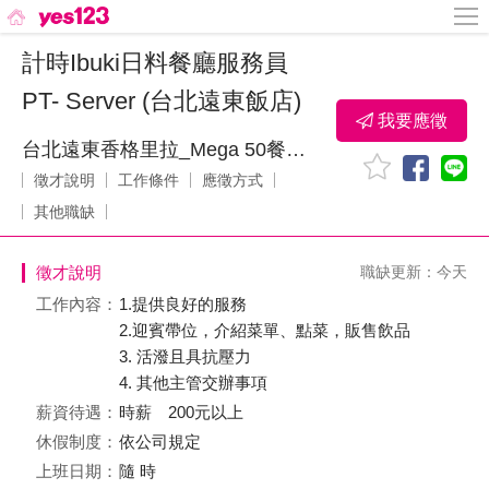
計時Ibuki日料餐廳服務員
PT- Server (台北遠東飯店)
我要應徵
台北遠東香格里拉_Mega 50餐飲及宴會_鼎鼎大飯店股份有限公司
徵才說明
工作條件
應徵方式
其他職缺
徵才說明
職缺更新：今天
工作內容：
1.提供良好的服務
2.迎賓帶位，介紹菜單、點菜，販售飲品
3. 活潑且具抗壓力
4. 其他主管交辦事項
薪資待遇：
時薪 200元以上
休假制度：
依公司規定
上班日期：
隨 時