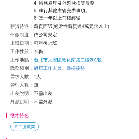
4. 帳務處理及外幣兌換等服務
5. 執行其他主管交辦事項。
6. 需一年以上前檯經驗
薪資待遇：
薪資面議(經常性薪資達4萬元含以上)
休假制度：
依公司規定
上班日期：
可年後上班
工作性質：
全職
工作地點：
台北市大安區敦化南路二段201號
職務類別：
飯店工作人員
、
櫃檯接待
需求人數：
1人
管理人數：
無
出差說明：
不需出差
外派說明：
不需外派
徵才特色
＃二度就業