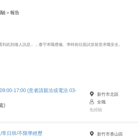
測驗＞報告
123看到此則徵人訊息」，遵守求職禮儀、準時前往面試並留意求職安全。
9:00-17:00 (意者請親洽或電洽 03-
新竹市北區
全職
處)
免經驗
/常日班/不限學經歷
新竹市香山區