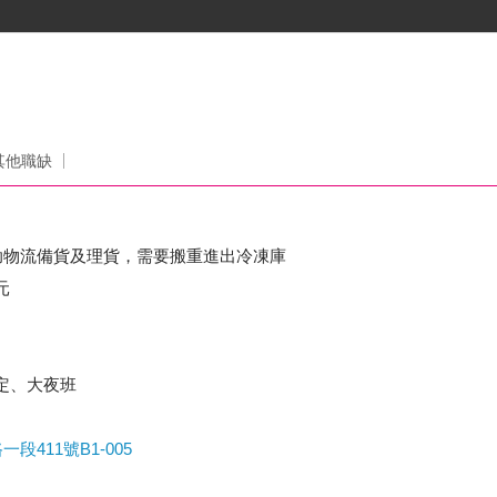
其他職缺
助物流備貨及理貨，需要搬重進出冷凍庫
元
司規定、大夜班
411號B1-005