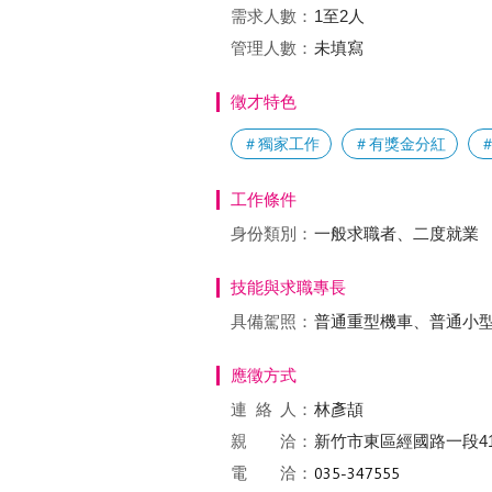
需求人數：
1至2人
管理人數：
未填寫
徵才特色
＃獨家工作
＃有獎金分紅
工作條件
身份類別：
一般求職者、二度就業
技能與求職專長
具備駕照：
普通重型機車、普通小
應徵方式
連絡
人：
林彥頡
親 洽：
新竹市東區經國路一段411
電 洽：