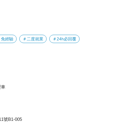
＃免經驗
＃二度就業
＃24h必回覆
型車
號B1-005