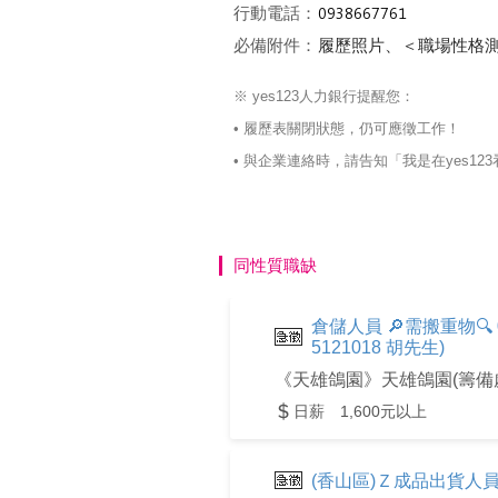
行動電話：
必備附件：
履歷照片、＜職場性格
※ yes123人力銀行提醒您：
• 履歷表關閉狀態，仍可應徵工作！
• 與企業連絡時，請告知「我是在yes
同性質職缺
倉儲人員 🔎需搬重物🔍 0
5121018 胡先生)
《天雄鴿園》天雄鴿園(籌備
日薪 1,600元以上
(香山區)Ｚ成品出貨人員