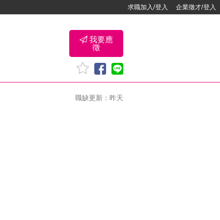
求職加入/登入
企業徵才/登入
我要應
徵
職缺更新：昨天