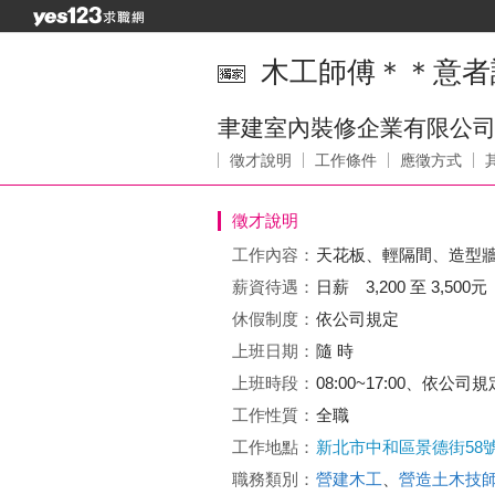
木工師傅＊＊意者請電
聿建室內裝修企業有限公
徵才說明
工作條件
應徵方式
徵才說明
工作內容：
天花板、輕隔間、造型
薪資待遇：
日薪 3,200 至 3,500元
休假制度：
依公司規定
上班日期：
隨 時
上班時段：
08:00~17:00、依公司規
工作性質：
全職
工作地點：
新北市中和區景德街58
職務類別：
營建木工
、
營造土木技