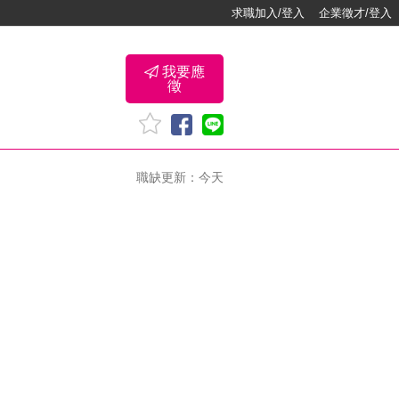
求職加入/登入
企業徵才/登入
我要應
徵
職缺更新：今天