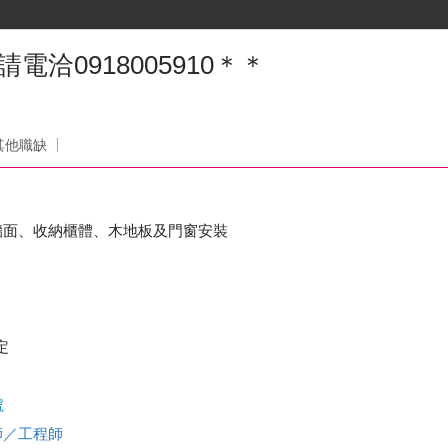
洽0918005910＊＊
司
其他職缺
牆面、收納櫃體、木地板及門窗安裝
定
號
師／工程師