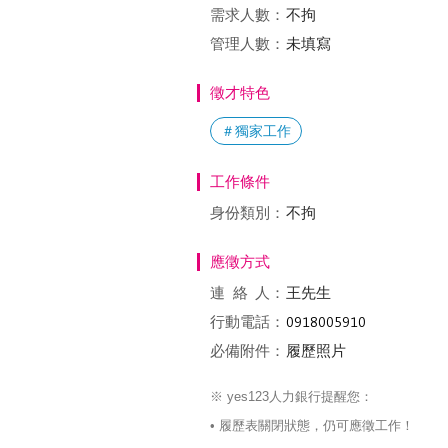
需求人數：
不拘
管理人數：
未填寫
徵才特色
＃獨家工作
工作條件
身份類別：
不拘
應徵方式
連絡
人：
王先生
行動電話：
必備附件：
履歷照片
※ yes123人力銀行提醒您：
• 履歷表關閉狀態，仍可應徵工作！