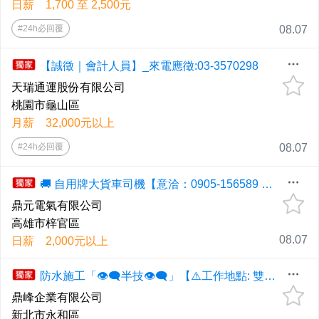
日薪 1,700 至 2,500元
#24h必回覆
08.07
【誠徵｜會計人員】_來電應徵:03-3570298
天瑞通運股份有限公司
桃園市龜山區
月薪 32,000元以上
#24h必回覆
08.07
🚚 自用牌大貨車司機【意洽：0905-156589 許先生 ,0963-126824 朱先生 】
鼎元電氣有限公司
高雄市梓官區
08.07
日薪 2,000元以上
防水施工「👁️‍🗨️半技👁️‍🗨️」【⚠️工作地點: 雙北全區⚠️】◕‿◕《應徵歡迎直接電洽、📞0958-607-868高先生📞、📲0926-367345劉小姐📲、預約面試！》
鼎峰企業有限公司
新北市永和區