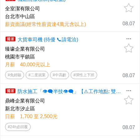
全室潔有限公司
台北市中山區
08.07
薪資面議(經常性薪資達4萬元含以上)
大貨車司機 (待優 📞請電洽)
臻壕企業有限公司
桃園市平鎮區
月薪 40,000元以上
#免經驗
#二度就業
#中高齡
#彈性上下班
08.07
防水施工「👁️‍🗨️半技👁️‍🗨️」【⚠️工作地點: 雙北全區⚠️】◕‿◕《應徵歡迎直接電洽、📞0958-607-868高先生📞、📲0926-367345劉小姐📲、預約面試！》
鼎峰企業有限公司
新北市汐止區
日薪 1,700 至 2,500元
#24h必回覆
08.07