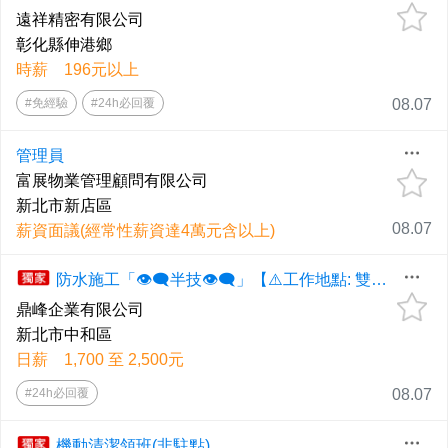
遠祥精密有限公司
彰化縣伸港鄉
時薪 196元以上
#免經驗
#24h必回覆
08.07
管理員
富展物業管理顧問有限公司
新北市新店區
08.07
薪資面議(經常性薪資達4萬元含以上)
防水施工「👁️‍🗨️半技👁️‍🗨️」【⚠️工作地點: 雙北全區⚠️】◕‿◕《應徵歡迎直接電洽、📞0958-607-868高先生📞、📲0926-367345劉小姐📲、預約面試！》
鼎峰企業有限公司
新北市中和區
日薪 1,700 至 2,500元
#24h必回覆
08.07
機動清潔領班(非駐點)