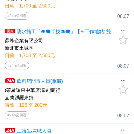
日薪 1,700 至 2,500元
#24h必回覆
08.07
防水施工「👁️‍🗨️半技👁️‍🗨️」【⚠️工作地點: 雙北全區⚠️】◕‿◕《應徵歡迎直接電洽、📞0958-607-868高先生📞、📲0926-367345劉小姐📲、預約面試！》
鼎峰企業有限公司
新北市土城區
日薪 1,700 至 2,500元
#24h必回覆
08.07
飲料店門市人員(兼職)
(茶聚羅東中華店)泉能商行
宜蘭縣羅東鎮
時薪 196 至 200元
#24h必回覆
08.07
工讀生/兼職人員