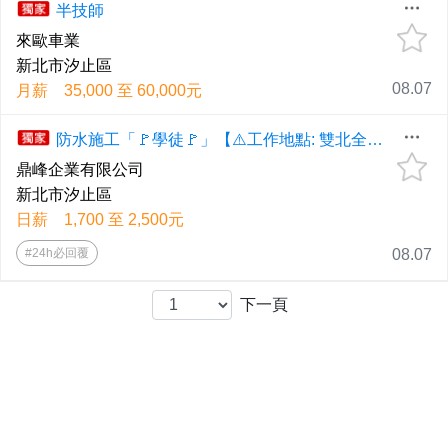
半技師
來歐車業
新北市汐止區
08.07
月薪 35,000 至 60,000元
防水施工「🚩學徒🚩」【⚠️工作地點: 雙北全區⚠️】◕‿◕《應徵歡迎直接電洽、📞0958-607-868高先生📞、📲0926-367345劉小姐📲、預約面試！》
鼎峰企業有限公司
新北市汐止區
日薪 1,700 至 2,500元
#24h必回覆
08.07
下一頁