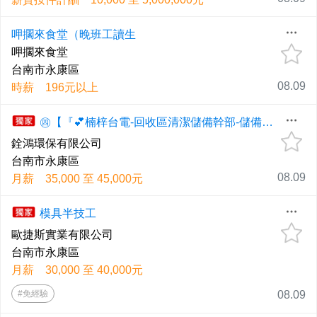
呷擱來食堂（晚班工讀生
呷擱來食堂
台南市永康區
08.09
時薪 196元以上
㊃【『💕楠梓台電-回收區清潔儲備幹部-儲備幹部💕-►正職人員】工作夥伴《歡迎來電 ✆ 0903-398786 ✆ 預約面試》🌟照勞基法規定📣請攜帶履歷
銓鴻環保有限公司
台南市永康區
08.09
月薪 35,000 至 45,000元
模具半技工
歐捷斯實業有限公司
台南市永康區
月薪 30,000 至 40,000元
#免經驗
08.09