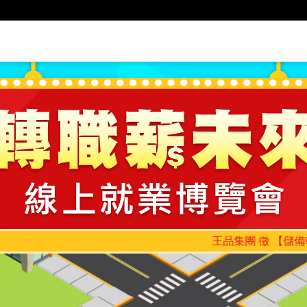
王品集團 徵 【儲備幹