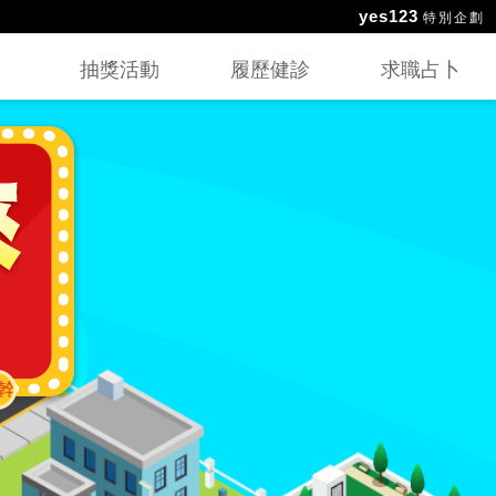
yes123
特別企劃
抽獎活動
履歷健診
求職占卜
部】