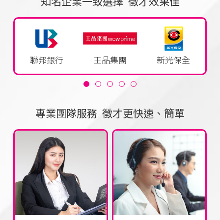
知名企業一致選擇 徵才效果佳
全家便利商店
富邦媒體
TOYOTA
仁寶電
專業團隊服務 徵才更快速、簡單