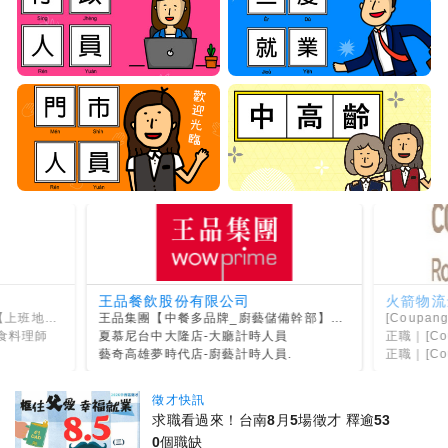
王品餐飲股份有限公司
火箭物流
：淡水嘉廬】
王品集團【中餐多品牌_廚藝儲備幹部】擴大招募◪挑戰百萬年薪
[Coup
食料理師
夏慕尼台中大隆店-大廳計時人員
正職｜[Coupa
班
藝奇高雄夢時代店-廚藝計時人員.
正職｜[Coupa
徵才快訊
求職看過來！台南8月5場徵才 釋逾53
0個職缺