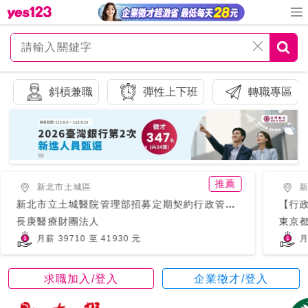
斜槓兼職
彈性上下班
轉職專區
推薦
新北市土城區
新北市立土城醫院管理部招募定期契約行政管理師
【行
長庚醫療財團法人
東京
月薪 39710 至 41930 元
月
求職加入/登入
企業徵才/登入