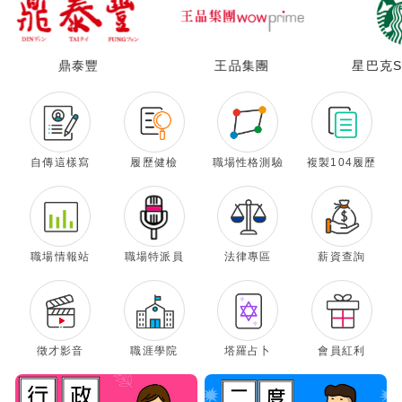
鼎泰豐
王品集團
星巴克St
自傳這樣寫
履歷健檢
職場性格測驗
複製104履歷
職場情報站
職場特派員
法律專區
薪資查詢
徵才影音
職涯學院
塔羅占卜
會員紅利
×
修改密碼
取消
確認