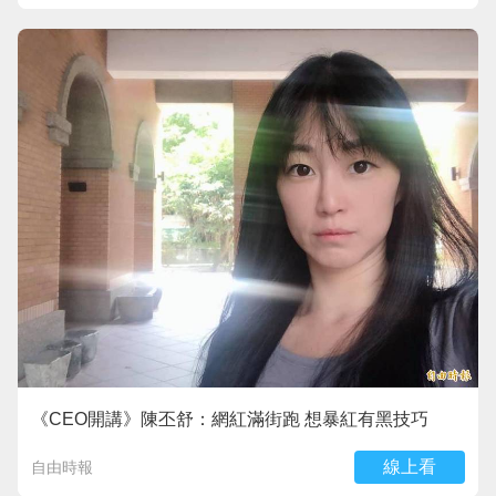
《CEO開講》陳丕舒：網紅滿街跑 想暴紅有黑技巧
線上看
自由時報