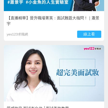
【直播精華】晉升職場菁英：面試難題大哉問！｜蕭景
宇
線上看
yes123求職網