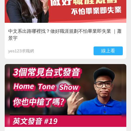
中文系出路哪裡找？做好職涯規劃不怕畢業即失業 ｜蕭
景宇
線上看
yes123求職網