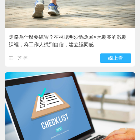
走路為什麼要練習？在林聰明沙鍋魚頭×阮劇團的戲劇
課裡，為工作人找到自信，建立認同感
線上看
王一芝 等