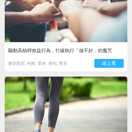
驅動高槓桿效益行為，打破執行「做不好」的魔咒
線上看
麥切斯尼, 柯維, 霍林, 泰利, 華克