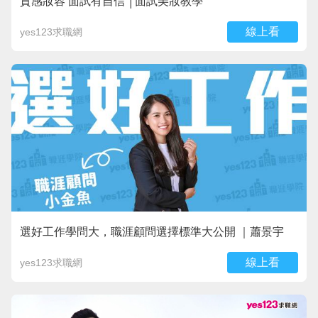
質感妝容 面試有自信 │面試美妝教學
線上看
yes123求職網
選好工作學問大，職涯顧問選擇標準大公開 ｜蕭景宇
線上看
yes123求職網