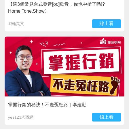
【這3個常見台式發音[oʊ]母音，你也中槍了嗎!?
Home,Tone,Show】
線上看
威翰英文
掌握行銷的秘訣！不走冤枉路｜李建勳
線上看
yes123求職網